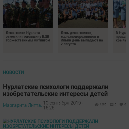
Десантники Нурлата
День десантников,
В Нурла
отметили годовщину ВДВ
железнодорожников и
праздни
торжественным митингом
Ильин день выпадают на
крылья
2 августа
НОВОСТИ
Нурлатские психологи поддержали
изобретательские интересы детей
10 сентября 2019 -
Маргарита Литта,
1285
0
0
16:26