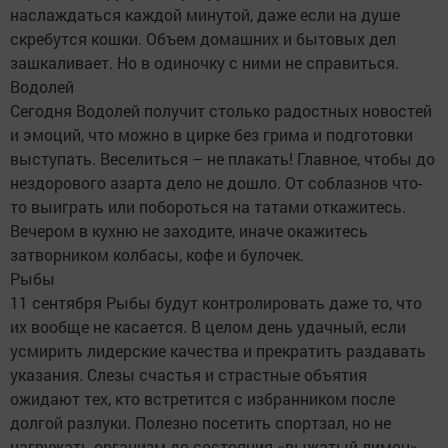
наслаждаться каждой минутой, даже если на душе
скребутся кошки. Объем домашних и бытовых дел
зашкаливает. Но в одиночку с ними не справиться.
Водолей
Сегодня Водолей получит столько радостных новостей
и эмоций, что можно в цирке без грима и подготовки
выступать. Веселиться – не плакать! Главное, чтобы до
нездорового азарта дело не дошло. От соблазнов что-
то выиграть или побороться на татами откажитесь.
Вечером в кухню не заходите, иначе окажитесь
затворником колбасы, кофе и булочек.
Рыбы
11 сентября Рыбы будут контролировать даже то, что
их вообще не касается. В целом день удачный, если
усмирить лидерские качества и прекратить раздавать
указания. Слезы счастья и страстные объятия
ожидают тех, кто встретится с избранником после
долгой разлуки. Полезно посетить спортзал, но не
нагружать организм до состояния «выжатый лимон».