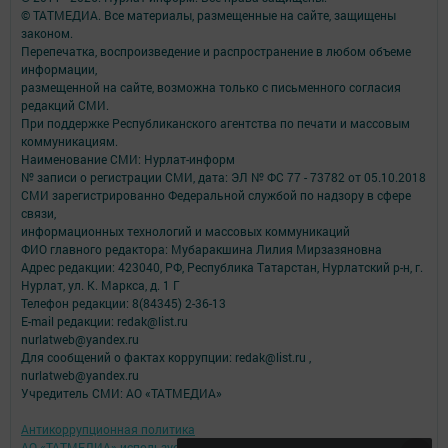
© ТАТМЕДИА. Все материалы, размещенные на сайте, защищены
законом.
Перепечатка, воспроизведение и распространение в любом объеме
информации,
размещенной на сайте, возможна только с письменного согласия
редакций СМИ.
При поддержке Республиканского агентства по печати и массовым
коммуникациям.
Наименование СМИ: Нурлат-⁠информ
№ записи о регистрации СМИ, дата: ЭЛ № ФС 77 -⁠ 73782 от 05.10.2018
СМИ зарегистрированно Федеральной службой по надзору в сфере
связи,
информационных технологий и массовых коммуникаций
ФИО главного редактора: Мубаракшина Лилия Мирзазяновна
Адрес редакции: 423040, РФ, Республика Татарстан, Нурлатский р-н, г.
Нурлат, ул. К. Маркса, д. 1 Г
Телефон редакции: 8(84345) 2-36-13
E-mail редакции: redak@list.ru
nurlatweb@yandex.ru
Для сообщений о фактах коррупции: redak@list.ru ,
nurlatweb@yandex.ru
Учредитель СМИ: АО «ТАТМЕДИА»
Антикоррупционная политика
АО «ТАТМЕДИА» использует «cookie»
для персонализации сервисов и