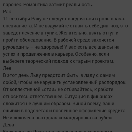
парочек. Романтика затмит реальность.
Рак
11 сентября Раку не следует внедряться в роль врача-
специалиста. И не вздумайте ставить себе диагноз, это
заведет лечение в тупик. Желательно, взять отгул и
пройти обследование. В рабочей среде захочется
руководить – на здоровье! У вас есть все шансы на
успех и продвижение в карьере. Особенно, если
выберете творческий подход к старым проектам.
Лев
В этот день Льву предстоит быть в ладу с самим
собой, чтобы не нарушить установленный распорядок.
От коллективной «стаи» не отбивайтесь, к работе
относитесь ответственнее. Ситуация в финансах
сложится не лучшим образом. Виной всему, ваши
ошибки в подсчетах и поспешное оформление кредита.
Не исключена выгодная командировка за рубеж.
Дева
Если раньше Дева только слышала о «синдроме