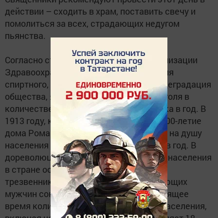
действии – сходить в храм, поставить свечу и
помолиться за всех, страдающих недугом
пьянства.
Согласно стандартам Всемирной Организации
Здравоохранения границей потребления
спиртного, после которой начинается деградация
общества, является потребление алкоголя в
количестве 8 литров спирта на человека в год. В
1913 году, когда Россия праздновала 300-летие
дома Романовых, количество алкоголя на душу
населения составило 4,7 литра спирта в год. В
дореволюционные годы 43% мужского населения
в стране оставались абсолютными
трезвенниками. К 1979 году доля непьющих
мужчин сократилась до 0,6%. А в настоящее
время количество спиртного на душу населения,