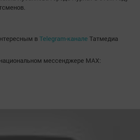
ртсменов.
интересным в
Telegram-канале
Татмедиа
в национальном мессенджере MАХ: