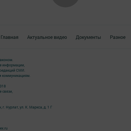
Главная
Актуальное видео
Документы
Разное
аконом.
ме информации,
 редакций СМИ.
ым коммуникациям.
2018
 связи,
г. Нурлат, ул. К. Маркса, д. 1 Г
ex.ru