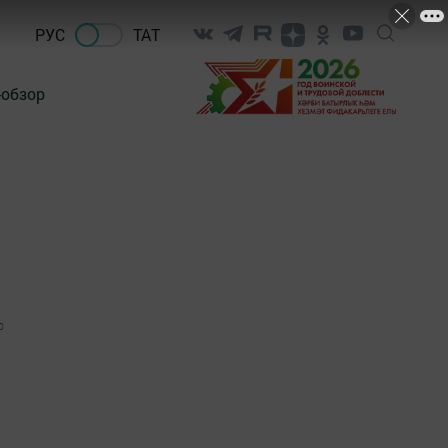
РУС
ТАТ
-обзор
0