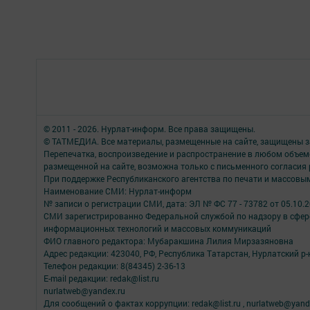
© 2011 - 2026. Нурлат-⁠информ. Все права защищены.
© ТАТМЕДИА. Все материалы, размещенные на сайте, защищены з
Перепечатка, воспроизведение и распространение в любом объе
размещенной на сайте, возможна только с письменного согласия
При поддержке Республиканского агентства по печати и массов
Наименование СМИ: Нурлат-⁠информ
№ записи о регистрации СМИ, дата: ЭЛ № ФС 77 -⁠ 73782 от 05.10.
СМИ зарегистрированно Федеральной службой по надзору в сфере
информационных технологий и массовых коммуникаций
ФИО главного редактора: Мубаракшина Лилия Мирзазяновна
Адрес редакции: 423040, РФ, Республика Татарстан, Нурлатский р-н, 
Телефон редакции: 8(84345) 2-36-13
E-mail редакции: redak@list.ru
nurlatweb@yandex.ru
Для сообщений о фактах коррупции: redak@list.ru , nurlatweb@yand