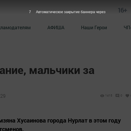
16+
6
Автоматическое закрытие баннера через
кламодателям
АФИША
Наши Герои
ЧП
ание, мальчики за
:29
1415
0
зяна Хусаинова города Нурлат в этом году
тсменов.