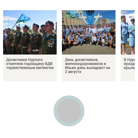
Десантники Нурлата
День десантников,
В Нурла
отметили годовщину ВДВ
железнодорожников и
праздни
торжественным митингом
Ильин день выпадают на
крылья
2 августа