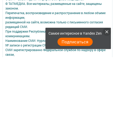
© ТАТМЕДИА. Все материалы, размещенные на сайте, защищены
законом.
Перепечатка, воспроизведение и распространение в любом объеме
информации,
размещенной на сайте, возможна только с письменного согласия
редакций СМИ.
При поддержке Республиканского агентства по печати и массовым
Самое интересное в Yandex Zen
коммуникациям.
Наименование СМИ: Нурлат-⁠информ
Подписаться
№ записи о регистрации СМИ, дата: ЭЛ № ФС 77 -⁠ 73782 от 05.10.2018
СМИ зарегистрированно Федеральной службой по надзору в сфере
связи,
информационных технологий и массовых коммуникаций
ФИО главного редактора: Мубаракшина Лилия Мирзазяновна
Адрес редакции: 423040, РФ, Республика Татарстан, Нурлатский р-н, г.
Нурлат, ул. К. Маркса, д. 1 Г
Телефон редакции: 8(84345) 2-36-13
E-mail редакции: redak@list.ru
nurlatweb@yandex.ru
Для сообщений о фактах коррупции: redak@list.ru ,
nurlatweb@yandex.ru
Учредитель СМИ: АО «ТАТМЕДИА»
Антикоррупционная политика
АО «ТАТМЕДИА» использует «cookie»
для персонализации сервисов и