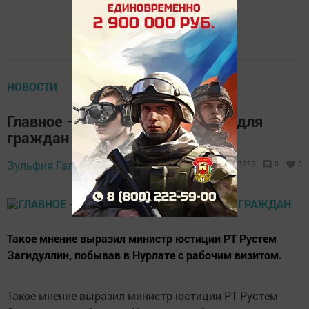
НОВОСТИ
Главное – комфортные условия для
граждан
31 июля 2019 -
Зульфия Галиуллина,
1225
0
0
16:50
Такое мнение выразил министр юстиции РТ Рустем
Загидуллин, побывав в Нурлате с рабочим визитом.
Такое мнение выразил министр юстиции РТ Рустем