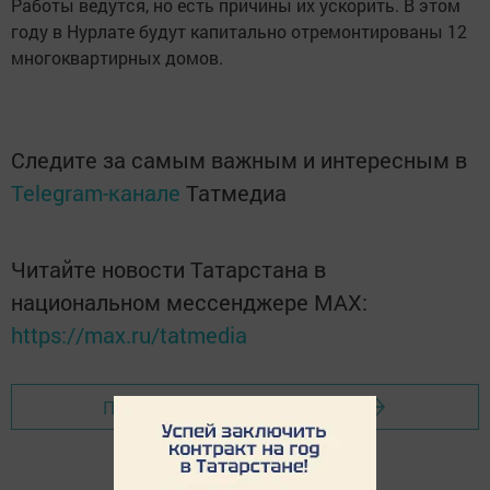
Работы ведутся, но есть причины их ускорить. В этом
году в Нурлате будут капитально отремонтированы 12
многоквартирных домов.
Следите за самым важным и интересным в
Telegram-канале
Татмедиа
Читайте новости Татарстана в
национальном мессенджере MАХ:
https://max.ru/tatmedia
Перейти на страницу новости