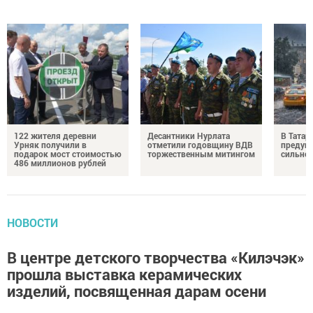
122 жителя деревни
Десантники Нурлата
В Татар
Урняк получили в
отметили годовщину ВДВ
предуп
подарок мост стоимостью
торжественным митингом
сильно
486 миллионов рублей
НОВОСТИ
В центре детского творчества «Килэчэк»
прошла выставка керамических
изделий, посвященная дарам осени