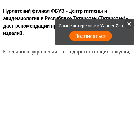
Нурлатский филиал ФБУЗ «Центр гигиены и
эпидемиологии в Республике Татарстан (Татарстан)»
дает рекомендации при приобретении ювелирных
Самое интересное в Yandex Zen
изделий.
Подписаться
Ювелирные украшения – это дорогостоящие покупки,
потому предлагаем обратить внимание на следующие
рекомендации:
1. Приобретая ювелирное изделия, обратите внимание
на пробу драгоценного металла, уточняя данную
информацию у продавца, сравнивая ее с информацией
на бирке, а также на целостность данного изделия,
чтобы не было сколов и дефектов.
2. Не покупайте изделия без бирок или пломб! Если вы
не видите пробу и клеймо, попросите у продавца лупу.
Все пометки на изделии, должны быть нанесены