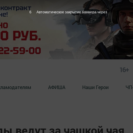
5
Автоматическое закрытие баннера через
16+
кламодателям
АФИША
Наши Герои
ЧП
ы ведут за чашкой чая