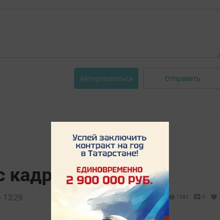
Отправить
Авторизоваться
с кадров
- 13:29
1082
0