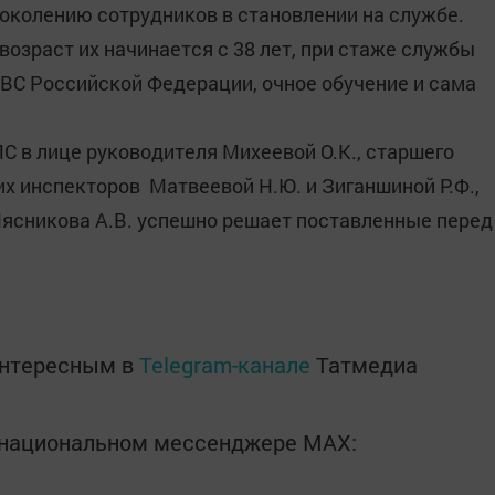
околению сотрудников в становлении на службе.
озраст их начинается с 38 лет, при стаже службы
в ВС Российской Федерации, очное обучение и сама
С в лице руководителя Михеевой О.К., старшего
их инспекторов Матвеевой Н.Ю. и Зиганшиной Р.Ф.,
ясникова А.В. успешно решает поставленные перед
интересным в
Telegram-канале
Татмедиа
в национальном мессенджере MАХ: