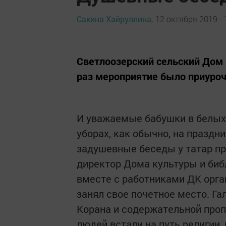
Сакина Хайруллина,
12 октября 2019 - 
Светлоозерский сельский Дом к
раз мероприятие было приуро
И уважаемые бабушки в белых
уборах, как обычно, на праздн
задушевные беседы у татар пр
директор Дома культуры и би
вместе с работниками ДК орга
занял свое почетное место. Г
Корана и содержательной про
людей встали на путь религии, 