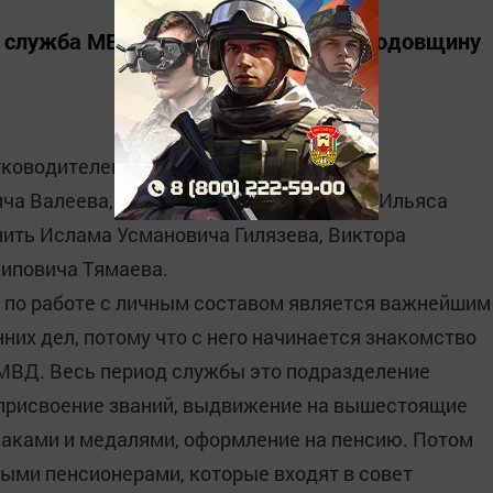
я служба МВД России отмечает 101 годовщину
руководителей возглавляющих кадровое
ича Валеева, Людмилу Павловну Щекач, Ильяса
нить Ислама Усмановича Гилязева, Виктора
липовича Тямаева.
 по работе с личным составом является важнейшим
них дел, потому что с него начинается знакомство
МВД. Весь период службы это подразделение
 присвоение званий, выдвижение на вышестоящие
наками и медалями, оформление на пенсию. Потом
ыми пенсионерами, которые входят в совет