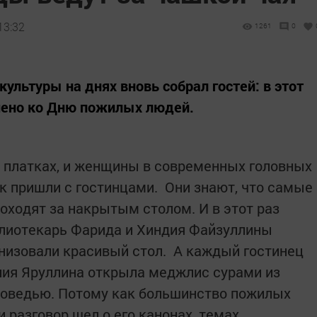
13:32
1261
0
ультуры на днях вновь собрал гостей: в этот
чено ко Дню пожилых людей.
 платках, и женщины в современных головных
ик пришли с гостинцами. Они знают, что самые
оходят за накрытым столом. И в этот раз
блиотекарь Фарида и Хиндия Файзуллины
низовали красивый стол. А каждый гостинец
алия Яруллина открыла меджлис сурами из
поведью. Потому как большинство пожилых
и разговор шел о его канонах, темах