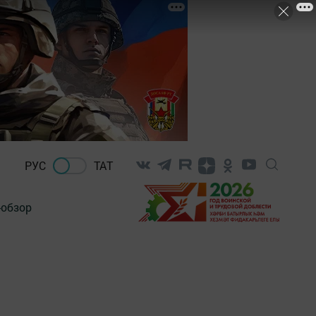
РУС
ТАТ
-обзор