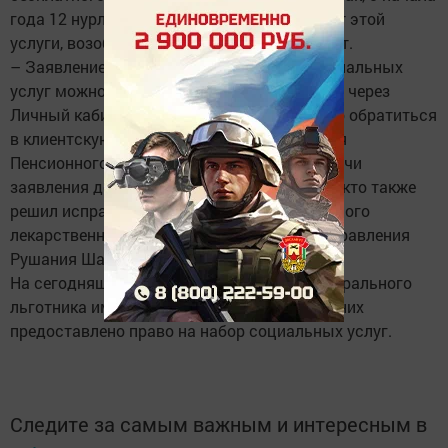
года 12 нурлатцев, прежде отказавшиеся от этой
услуги, возобновили свое право на соцпакет.
– Заявление о предоставлении набора социальных
услуг можно подать и в электронной форме через
Личный кабинет на сайте ПФР. Также можно обратиться
в клиентскую службу районного Управления
Пенсионного фонда, либо в МФЦ. Срок подачи
заявления до 1 октября, – напоминает тем, кто также
решил исправить ситуацию в пользу льготного
лекарственного обеспечения, начальник Управления
Рушания Шакирова.
На сегодняшний день в районе статус федерального
льготника имеет 6979 житель. Каждому из них
предоставлено право на набор социальных услуг.
Следите за самым важным и интересным в