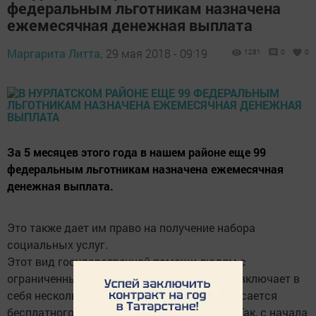
федеральным льготникам назначена
ежемесячная денежная выплата
Маргарита Литта,
29 мая 2018 - 09:19
1281
0
0
За 5 месяцев этого года в нашем районе еще 99
федеральным льготникам назначена ежемесячная
денежная выплата.
Это также дает им право на получение набора
социальных услуг.
Этот вид государственной помощи людям с
ограниченными возможностями здоровья включает в
себя несколько параметров. Один из них касается
бесплатного лекарственного обеспечения. Так, с начала