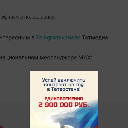
лефонам в поликлинику.
интересным в
Telegram-канале
Татмедиа
в национальном мессенджере MАХ: