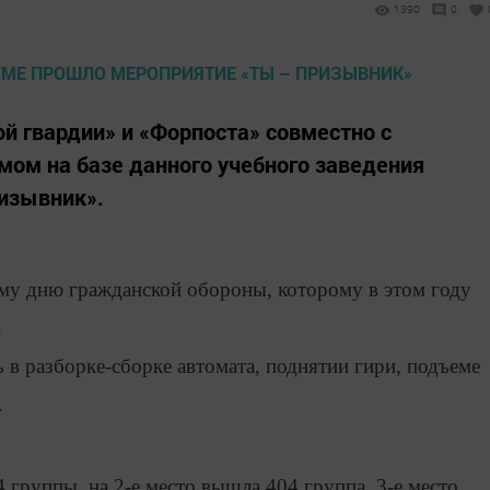
1390
0
лодой гвардии» и «Форпоста» совместно с
ом на базе данного учебного заведения
ризывник».
у дню гражданской обороны, которому в этом году
.
в разборке-сборке автомата, поднятии гири, подъеме
.
4 группы, на 2-е место вышла 404 группа, 3-е место