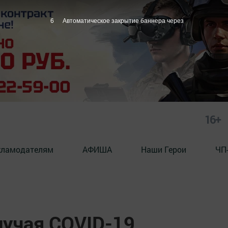
5
Автоматическое закрытие баннера через
16+
кламодателям
АФИША
Наши Герои
ЧП
лучая COVID-19