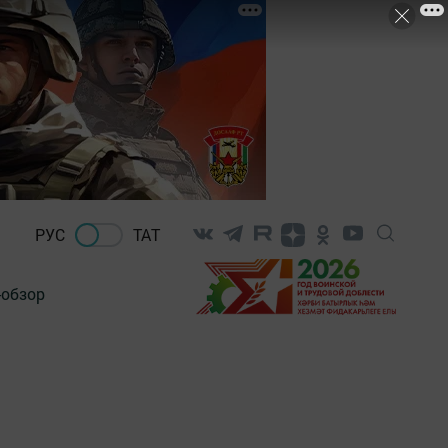
РУС
ТАТ
-обзор