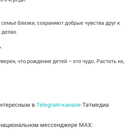
в семье близки, сохраняют добрые чувства друг к
 делах.
.
верен, что рождение детей – это чудо. Растить их,
интересным в
Telegram-канале
Татмедиа
в национальном мессенджере MАХ: