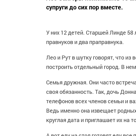
супруги до сих пор вместе.
У них 12 детей. Старшей Линде 58 
правнуков и два праправнука.
Лео и Рут в шутку говорят, что из
построить отдельный город. В не
Семья дружная. Они часто встреча
своя обязанность. Так, дочь Донн
телефонов всех членов семьи и в
Ведь именно она извещает родных
круглая дата и приглашает их на т
А вот еду на стол готовят еду все 