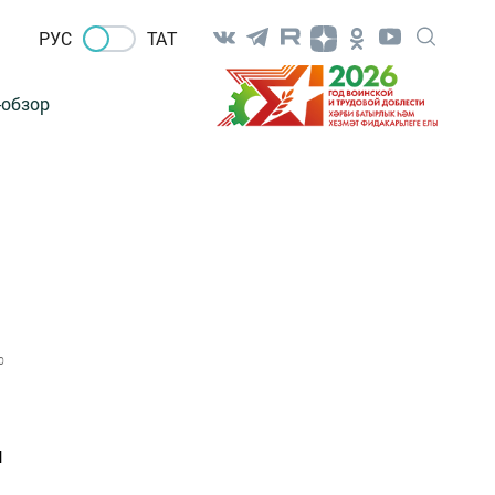
РУС
ТАТ
-обзор
0
и