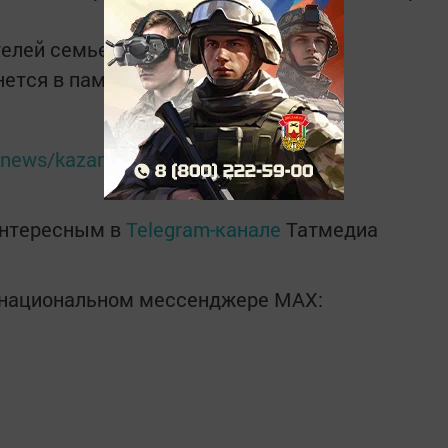
лей семьей посетить столь яркое и
нется в памяти у каждого.
ru/news/kazan/2017/06/23/559465/
интересным в
Telegram-канале
Татмедиа
в национальном мессенджере MАХ: