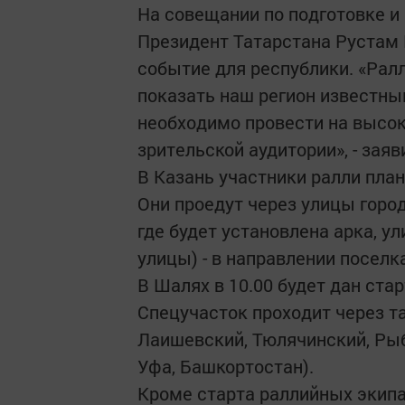
На совещании по подготовке и
Президент Татарстана Рустам 
событие для республики. «Рал
показать наш регион известн
необходимо провести на высок
зрительской аудитории», - заяв
В Казань участники ралли план
Они проедут через улицы горо
где будет установлена арка, у
улицы) - в направлении поселк
В Шалях в 10.00 будет дан ста
Спецучасток проходит через т
Лаишевский, Тюлячинский, Рыб
Уфа, Башкортостан).
Кроме старта раллийных экипа