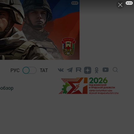
РУС
ТАТ
-обзор