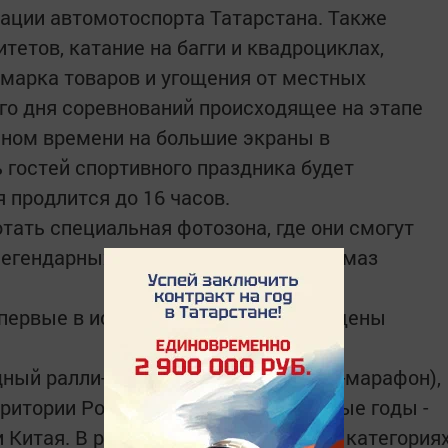
рации автомотоспорта Татарстана. Также
тетов, катание на багги и квадроциклах,
марка товаров и угощения от местных
его дня соревнований происходящее на этапе
ьном времени на большие экраны в
ь гостей спортивного праздника будет
 продлится до 16 часов.
тать специальная фотозона, где они смогут
легендарных грузовиков команды Камаз
впервые в истории ралли будут допущены
ый ралли-рейд (с 2016 года - ралли-марафон),
ритории России, а также - в отдельные годы -
 Китая. В ралли соревнуются в двух категория