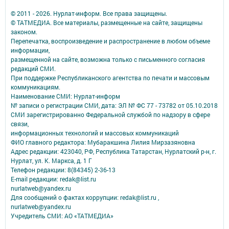
© 2011 - 2026. Нурлат-⁠информ. Все права защищены.
© ТАТМЕДИА. Все материалы, размещенные на сайте, защищены
законом.
Перепечатка, воспроизведение и распространение в любом объеме
информации,
размещенной на сайте, возможна только с письменного согласия
редакций СМИ.
При поддержке Республиканского агентства по печати и массовым
коммуникациям.
Наименование СМИ: Нурлат-⁠информ
№ записи о регистрации СМИ, дата: ЭЛ № ФС 77 -⁠ 73782 от 05.10.2018
СМИ зарегистрированно Федеральной службой по надзору в сфере
связи,
информационных технологий и массовых коммуникаций
ФИО главного редактора: Мубаракшина Лилия Мирзазяновна
Адрес редакции: 423040, РФ, Республика Татарстан, Нурлатский р-н, г.
Нурлат, ул. К. Маркса, д. 1 Г
Телефон редакции: 8(84345) 2-36-13
E-mail редакции: redak@list.ru
nurlatweb@yandex.ru
Для сообщений о фактах коррупции: redak@list.ru ,
nurlatweb@yandex.ru
Учредитель СМИ: АО «ТАТМЕДИА»