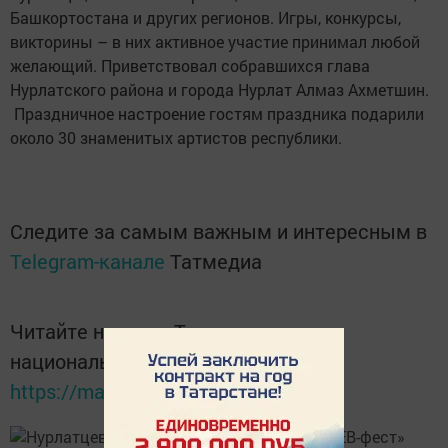
Башкортостана и других регионов. Игры, конкурсы,
викторины – в них активное участие принимал любой
желающий. Приветствовал собравшихся глава
Нурлатского района и города Нурлат Алмаз Ахметшин.
Праздничное настроение гостям праздника подарили
около 30 знаменитых артистов республики.
Следите за самым важным и интересным в
Telegram-канале
Татмедиа
Читайте новости Татарстана в
национальном мессенджере MАХ:
https://max.ru/tatmedia