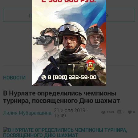
Перейти на страницу новости
НОВОСТИ
В Нурлате определились чемпионы
турнира, посвященного Дню шахмат
21 июля 2019 -
Лилия Мубаракшина,
1639
0
0
13:49