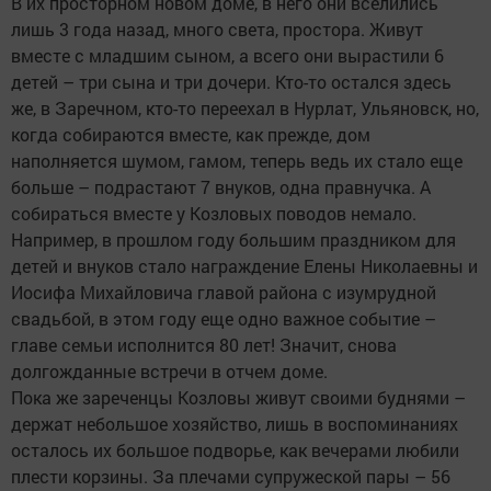
В их просторном новом доме, в него они вселились
лишь 3 года назад, много света, простора. Живут
вместе с младшим сыном, а всего они вырастили 6
детей – три сына и три дочери. Кто-то остался здесь
же, в Заречном, кто-то переехал в Нурлат, Ульяновск, но,
когда собираются вместе, как прежде, дом
наполняется шумом, гамом, теперь ведь их стало еще
больше – подрастают 7 внуков, одна правнучка. А
собираться вместе у Козловых поводов немало.
Например, в прошлом году большим праздником для
детей и внуков стало награждение Елены Николаевны и
Иосифа Михайловича главой района с изумрудной
свадьбой, в этом году еще одно важное событие –
главе семьи исполнится 80 лет! Значит, снова
долгожданные встречи в отчем доме.
Пока же зареченцы Козловы живут своими буднями –
держат небольшое хозяйство, лишь в воспоминаниях
осталось их большое подворье, как вечерами любили
плести корзины. За плечами супружеской пары – 56