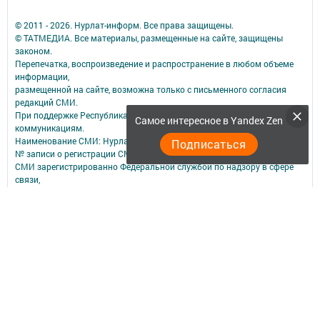
© 2011 - 2026. Нурлат-⁠информ. Все права защищены.
© ТАТМЕДИА. Все материалы, размещенные на сайте, защищены
законом.
Перепечатка, воспроизведение и распространение в любом объеме
информации,
размещенной на сайте, возможна только с письменного согласия
редакций СМИ.
При поддержке Республиканского агентства по печати и массовым
Самое интересное в Yandex Zen
коммуникациям.
Наименование СМИ: Нурлат-⁠информ
Подписаться
№ записи о регистрации СМИ, дата: ЭЛ № ФС 77 -⁠ 73782 от 05.10.2018
СМИ зарегистрированно Федеральной службой по надзору в сфере
связи,
информационных технологий и массовых коммуникаций
ФИО главного редактора: Мубаракшина Лилия Мирзазяновна
Адрес редакции: 423040, РФ, Республика Татарстан, Нурлатский р-н, г.
Нурлат, ул. К. Маркса, д. 1 Г
Телефон редакции: 8(84345) 2-36-13
E-mail редакции: redak@list.ru
nurlatweb@yandex.ru
Для сообщений о фактах коррупции: redak@list.ru ,
nurlatweb@yandex.ru
Учредитель СМИ: АО «ТАТМЕДИА»