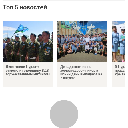
Топ 5 новостей
Десантники Нурлата
День десантников,
В Нурла
отметили годовщину ВДВ
железнодорожников и
праздни
торжественным митингом
Ильин день выпадают на
крылья
2 августа