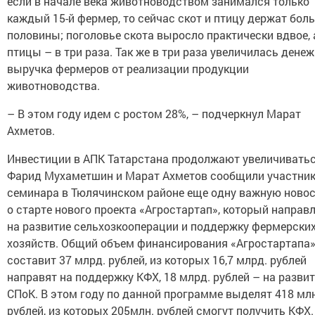
если в начале века животноводством занимался только
каждый 15-й фермер, то сейчас скот и птицу держат бол
половины; поголовье скота выросло практически вдвое, 
птицы – в три раза. Так же в три раза увеличилась дене
выручка фермеров от реализации продукции
животноводства.
– В этом году идем с ростом 28%, – подчеркнул Марат
Ахметов.
Инвестиции в АПК Татарстана продолжают увеличиватьс
Фарид Мухаметшин и Марат Ахметов сообщили участни
семинара в Тюлячинском районе еще одну важную новос
о старте нового проекта «Агростартап», который направ
на развитие сельхозкооперации и поддержку фермерски
хозяйств. Общий объем финансирования «Агростартапа
составит 37 млрд. рублей, из которых 16,7 млрд. рублей
направят на поддержку КФХ, 18 млрд. рублей – на разви
СПоК. В этом году по данной программе выделят 418 млн
рублей, из которых 205млн. рублей смогут получить КФХ.