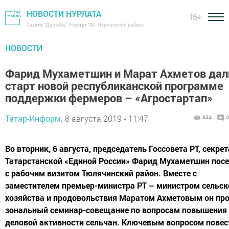
НОВОСТИ НУРЛАТА
16+
Газета "Дружба", Нурлат ТВ - Нурлатский район
НОВОСТИ
Фарид Мухаметшин и Марат Ахметов дал
старт новой республиканской программе
поддержки фермеров – «Агростартап»
Татар-Информ,
8 августа 2019 - 11:47
834
0
Во вторник, 6 августа, председатель Госсовета РТ, секре
Татарстанской «Единой России» Фарид Мухаметшин пос
с рабочим визитом Тюлячинский район. Вместе с
заместителем премьер-министра РТ – министром сельск
хозяйства и продовольствия Маратом Ахметовым он пр
зональный семинар-совещание по вопросам повышения
деловой активности сельчан. Ключевым вопросом повес