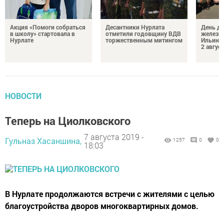
Акция «Помоги собраться
Десантники Нурлата
День де
в школу» стартовала в
отметили годовщину ВДВ
железн
Нурлате
торжественным митингом
Ильин 
2 авгус
НОВОСТИ
Теперь на Циолковского
7 августа 2019 -
Гульназ Хасаншина,
1257
0
0
18:03
В Нурлате продолжаются встречи с жителями с целью
благоустройства дворов многоквартирных домов.