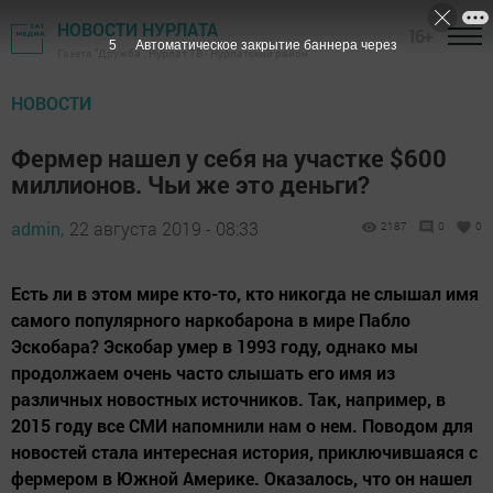
НОВОСТИ НУРЛАТА
16+
4
Автоматическое закрытие баннера через
Газета "Дружба", Нурлат ТВ - Нурлатский район
НОВОСТИ
Фермер нашел у себя на участке $600
миллионов. Чьи же это деньги?
admin,
22 августа 2019 - 08:33
2187
0
0
Есть ли в этом мире кто-то, кто никогда не слышал имя
самого популярного наркобарона в мире Пабло
Эскобара? Эскобар умер в 1993 году, однако мы
продолжаем очень часто слышать его имя из
различных новостных источников. Так, например, в
2015 году все СМИ напомнили нам о нем. Поводом для
новостей стала интересная история, приключившаяся с
фермером в Южной Америке. Оказалось, что он нашел