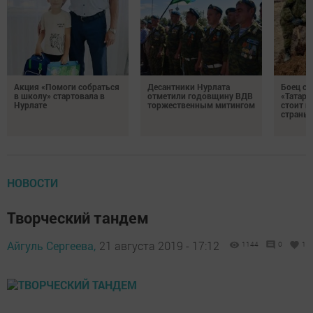
Акция «Помоги собраться
Десантники Нурлата
Боец с
в школу» стартовала в
отметили годовщину ВДВ
«Татари
Нурлате
торжественным митингом
стоит н
страны
НОВОСТИ
Творческий тандем
Айгуль Сергеева,
21 августа 2019 - 17:12
1144
0
1