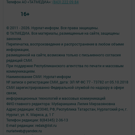
Телефон АО «ТАТМЕДИА»:
(843) 222 09 84
16+
© 2011 - 2026. Нурлат-⁠информ. Все права защищены.
© ТАТМЕДИА. Все материалы, размещенные на сайте, защищены
законом.
Перепечатка, воспроизведение и распространение в любом объеме
информации,
размещенной на сайте, возможна только с письменного согласия
редакций СМИ.
При поддержке Республиканского агентства по печати и массовым
коммуникациям.
Наименование СМИ: Нурлат-⁠информ
№ записи о регистрации СМИ, дата: ЭЛ № ФС 77 -⁠ 73782 от 05.10.2018
СМИ зарегистрированно Федеральной службой по надзору в сфере
связи,
информационных технологий и массовых коммуникаций
ФИО главного редактора: Мубаракшина Лилия Мирзазяновна
Адрес редакции: 423040, РФ, Республика Татарстан, Нурлатский р-н, г.
Нурлат, ул. К. Маркса, д. 1 Г
Телефон редакции: 8(84345) 2-36-13
E-mail редакции: redak@list.ru
nurlatweb@yandex.ru