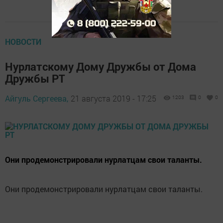
НОВОСТИ
Нурлатскому Дому Дружбы от Дома
Дружбы РТ
Айгуль Сергеева,
21 августа 2019 - 17:25
1203
0
0
Они продемонстрировали нурлатцам свои таланты.
Они продемонстрировали нурлатцам свои таланты.