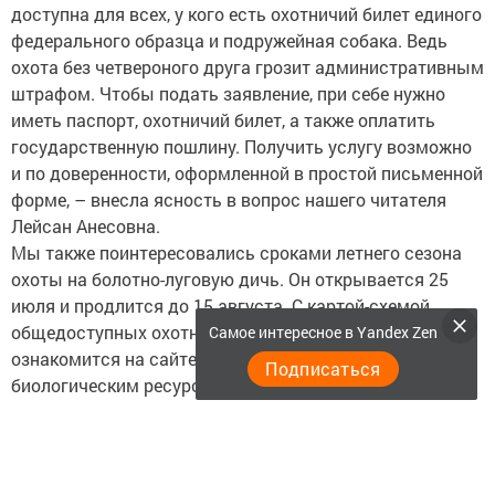
доступна для всех, у кого есть охотничий билет единого
федерального образца и подружейная собака. Ведь
охота без четвероного друга грозит административным
штрафом. Чтобы подать заявление, при себе нужно
иметь паспорт, охотничий билет, а также оплатить
государственную пошлину. Получить услугу возможно
и по доверенности, оформленной в простой письменной
форме, – внесла ясность в вопрос нашего читателя
Лейсан Анесовна.
Мы также поинтересовались сроками летнего сезона
охоты на болотно-луговую дичь. Он открывается 25
июля и продлится до 15 августа. С картой-схемой
общедоступных охотничьих угодий Татарстана можно
Самое интересное в Yandex Zen
ознакомится на сайте Государственного комитета по
Подписаться
биологическим ресурсам республики.
Следите за самым важным и интересным в