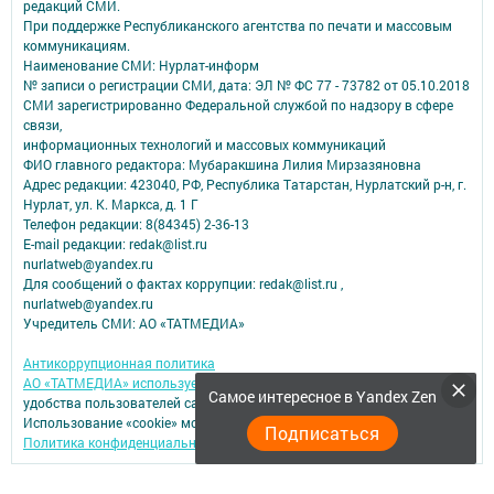
редакций СМИ.
При поддержке Республиканского агентства по печати и массовым
коммуникациям.
Наименование СМИ: Нурлат-⁠информ
№ записи о регистрации СМИ, дата: ЭЛ № ФС 77 -⁠ 73782 от 05.10.2018
СМИ зарегистрированно Федеральной службой по надзору в сфере
связи,
информационных технологий и массовых коммуникаций
ФИО главного редактора: Мубаракшина Лилия Мирзазяновна
Адрес редакции: 423040, РФ, Республика Татарстан, Нурлатский р-н, г.
Нурлат, ул. К. Маркса, д. 1 Г
Телефон редакции: 8(84345) 2-36-13
E-mail редакции: redak@list.ru
nurlatweb@yandex.ru
Для сообщений о фактах коррупции: redak@list.ru ,
nurlatweb@yandex.ru
Учредитель СМИ: АО «ТАТМЕДИА»
Антикоррупционная политика
АО «ТАТМЕДИА» использует «cookie»
для персонализации сервисов и
Самое интересное в Yandex Zen
удобства пользователей сайтом.
Использование «cookie» можно отменить в настройках браузера.
Подписаться
Политика конфиденциальности