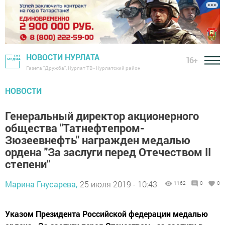
НОВОСТИ НУРЛАТА
16+
Газета "Дружба", Нурлат ТВ - Нурлатский район
НОВОСТИ
Генеральный директор акционерного
общества "Татнефтепром-
Зюзеевнефть" награжден медалью
ордена "За заслуги перед Отечеством II
степени"
Марина Гнусарева,
25 июля 2019 - 10:43
1162
0
0
Указом Президента Российской федерации медалью