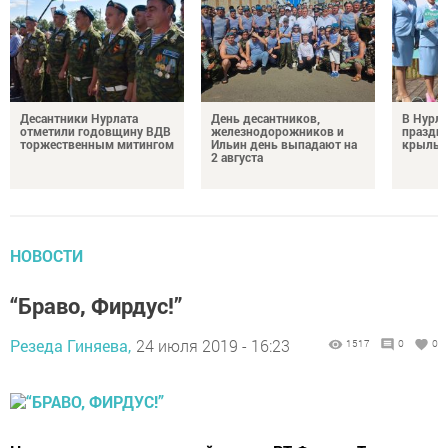
Десантники Нурлата
День десантников,
В Нурла
отметили годовщину ВДВ
железнодорожников и
праздни
торжественным митингом
Ильин день выпадают на
крылья
2 августа
НОВОСТИ
“Браво, Фирдус!”
Резеда Гиняева,
24 июля 2019 - 16:23
1517
0
0