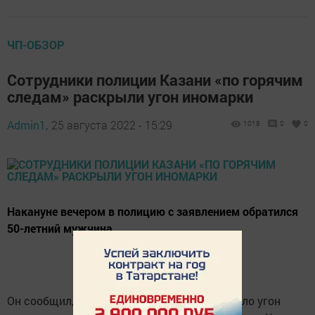
ЧП-ОБЗОР
Сотрудники полиции Казани «по горячим
следам» раскрыли угон иномарки
Admin1,
25 августа 2022 - 15:29
1018
0
0
Накануне вечером в полицию с заявлением обратился
50-летний мужчина.
Он сообщил, что неизвестное лицо совершило угон