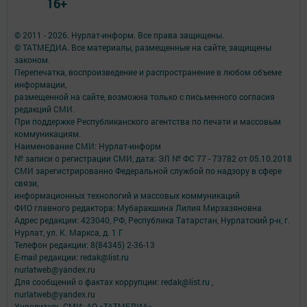
16+
© 2011 - 2026. Нурлат-⁠информ. Все права защищены.
© ТАТМЕДИА. Все материалы, размещенные на сайте, защищены
законом.
Перепечатка, воспроизведение и распространение в любом объеме
информации,
размещенной на сайте, возможна только с письменного согласия
редакций СМИ.
При поддержке Республиканского агентства по печати и массовым
коммуникациям.
Наименование СМИ: Нурлат-⁠информ
№ записи о регистрации СМИ, дата: ЭЛ № ФС 77 -⁠ 73782 от 05.10.2018
СМИ зарегистрированно Федеральной службой по надзору в сфере
связи,
информационных технологий и массовых коммуникаций
ФИО главного редактора: Мубаракшина Лилия Мирзазяновна
Адрес редакции: 423040, РФ, Республика Татарстан, Нурлатский р-н, г.
Нурлат, ул. К. Маркса, д. 1 Г
Телефон редакции: 8(84345) 2-36-13
E-mail редакции: redak@list.ru
nurlatweb@yandex.ru
Для сообщений о фактах коррупции: redak@list.ru ,
nurlatweb@yandex.ru
Учредитель СМИ: АО «ТАТМЕДИА»