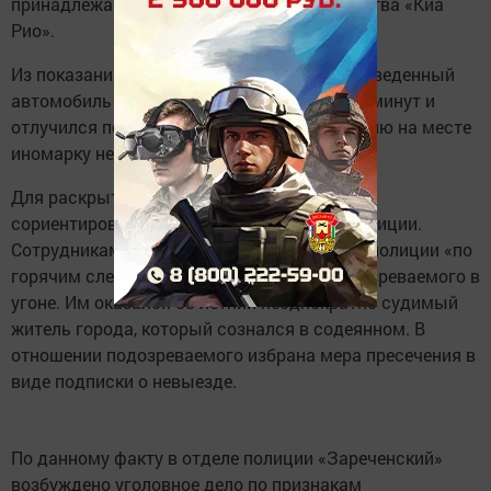
принадлежащего ему транспортного средства «Киа
Рио».
Из показаний потерпевшего следует, что заведенный
автомобиль он оставил буквально на пару минут и
отлучился по делам. Однако по возвращению на месте
иномарку не обнаружил.
Для раскрытия данного преступления были
сориентированы все наружные службы полиции.
Сотрудникам патрульно-постовой службы полиции «по
горячим следам» удалось задержать подозреваемого в
угоне. Им оказался 58-летний неоднократно судимый
житель города, который сознался в содеянном. В
отношении подозреваемого избрана мера пресечения в
виде подписки о невыезде.
По данному факту в отделе полиции «Зареченский»
возбуждено уголовное дело по признакам