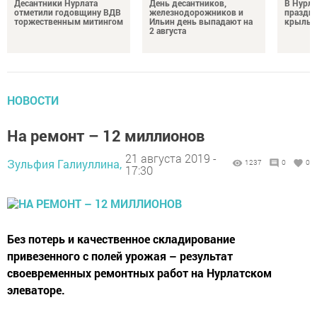
Десантники Нурлата
День десантников,
В Нурла
отметили годовщину ВДВ
железнодорожников и
праздни
торжественным митингом
Ильин день выпадают на
крылья
2 августа
НОВОСТИ
На ремонт – 12 миллионов
21 августа 2019 -
Зульфия Галиуллина,
1237
0
0
17:30
Без потерь и качественное складирование
привезенного с полей урожая – результат
своевременных ремонтных работ на Нурлатском
элеваторе.