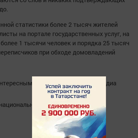
до.
нной статистики более 2 тысяч жителей
листы на портале государственных услуг, на
более 1 тысячи человек и порядка 25 тысяч
переписчиков при обходе домовладений
интересным в
Telegram-канале
Татмедиа
в национальном мессенджере MАХ: