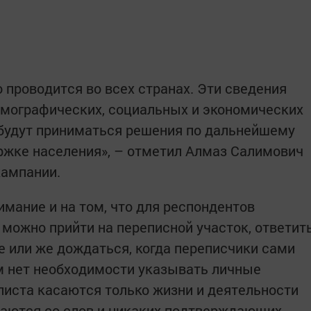
 проводится во всех странах. Эти сведения
мографических, социальных и экономических
 будут приниматься решения по дальнейшему
ржке населения», – отметил Алмаз Салимович
кампании.
мание и на том, что для респондентов
можно прийти на переписной участок, ответит
е или же дождаться, когда переписчики сами
ом нет необходимости указывать личные
листа касаются только жизни и деятельности
ваются со слов и никаких подтверждающих