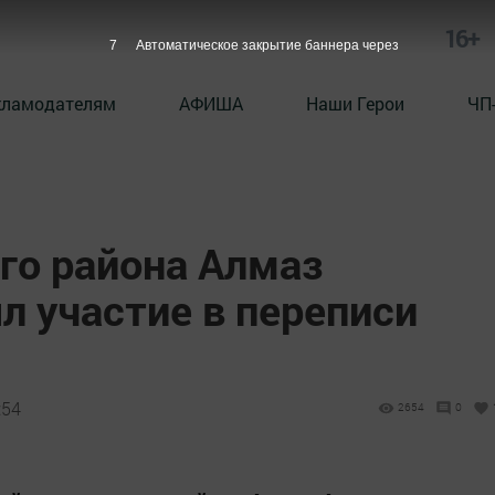
16+
6
Автоматическое закрытие баннера через
кламодателям
АФИША
Наши Герои
ЧП
го района Алмаз
л участие в переписи
:54
2654
0