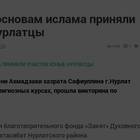
основам ислама приняли
урлатцы
:28
2949
0
ни Ахмадзаки хазрата Сафиуллина г.Нурлат
лигиозных курсах, прошла викторина по
и благотворительного фонда «Закят» Духовног
хтасибат Нурлатского района.