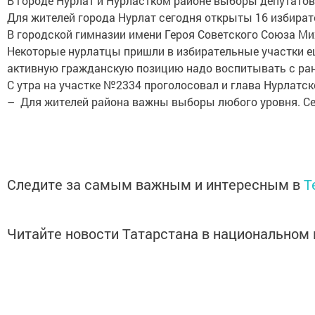
В городе Нурлат и Нурластком районе выборы депутатов
Для жителей города Нурлат сегодня открыты 16 избират
В городской гимназии имени Героя Советского Союза М
Некоторые нурлатцы пришли в избирательные участки ещ
активную гражданскую позицию надо воспитывать с ран
С утра на участке №2334 проголосовал и глава Нурлатс
– Для жителей района важны выборы любого уровня. Се
Следите за самым важным и интересным в
T
Читайте новости Татарстана в национально