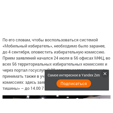
По его словам, чтобы воспользоваться системой
«Мобильный избиратель», необходимо было заранее,
до 4 сентября, оповестить избирательную комиссию.
Прием заявлений начался 24 июля в 56 офисах МФЦ, во
всех 56 территориальных избирательных комиссиях и
через портал госуслуг. С 28 августа заявления начали
Самое интересное в Yandex Zen
принимать также в участковых избирательных
комиссиях: здесь заявления принимали даже в «день
Подписаться
тишины» – до 14.00 7 сентября.