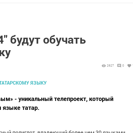
4" будут обучать
ку
2627
0
вым» - уникальный телепроект, который
 языке татар.
тный полиглот, владеющий более чем 30 языками,