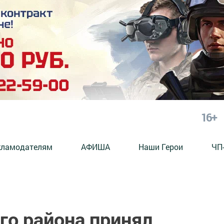
16+
кламодателям
АФИША
Наши Герои
ЧП
го района принял