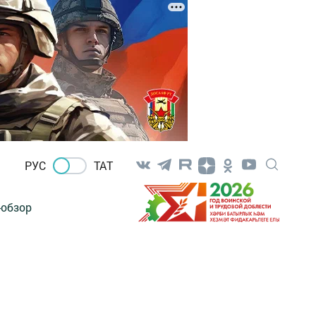
РУС
ТАТ
-обзор