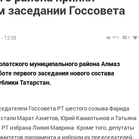
м заседании Госсовета
- 13:38
1072
0
урлатского муниципального района Алмаз
боте первого заседания нового состава
ублики Татарстан.
седателем Госсовета РТ шестого созыва Фарида
 стали Марат Ахметов, Юрий Камалтынов и Татьяна
 РТ избрана Лилия Маврина. Кроме того, депутаты
митетов парламента и избрали их председателей.