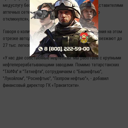
медуслугу бесплатно. Ведутся переговоры с представителями
аптечных сетей для открытия пункта, но пока никто
откликнулся», - проинформировал он.
Говоря о количестве участников дорожного движения на этом
отрезке автодороги, он отметил, что по трассе проезжают до
27 тыс. легковых автомобилей в сутки.
«У нас две собственные нефтебазы. Мы работаем с крупными
нефтеперерабатывающими заводами. Помимо татарстанских
"ТАИФа" и "Татнефти", сотрудничаем с "Башнефтью",
"Лукойлом", "Роснефтью", "Газпром нефтью"», - добавил
финансовый директор ГК «Транзитсити».