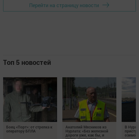
Перейти на страницу новости
Топ 5 новостей
Боец «Порт»: от стрелка к
Анатолий Мясников из
В Нурла
оператору БПЛА
Нурлата: «Без железной
приступ
дороги уже, как бы, и
озимого