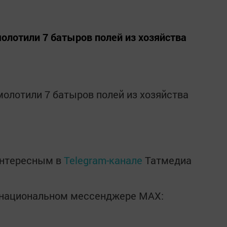
олотили 7 батыров полей из хозяйства
олотили 7 батыров полей из хозяйства
интересным в
Telegram-канале
Татмедиа
в национальном мессенджере MАХ: