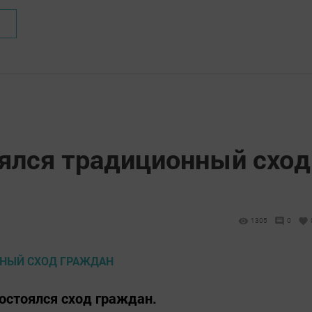
оялся традиционный сход
1305
0
остоялся сход граждан.