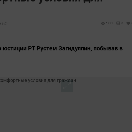
6:50
1221
0
 юстиции РТ Рустем Загидуллин, побывав в