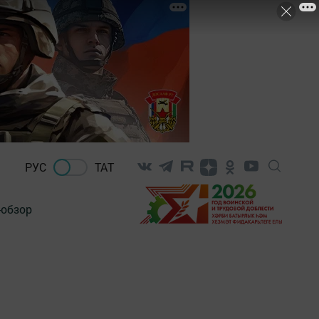
РУС
ТАТ
-обзор