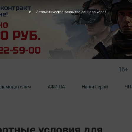
5
Автоматическое закрытие баннера через
16+
кламодателям
АФИША
Наши Герои
ЧП
ортные условия для