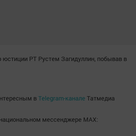
 юстиции РТ Рустем Загидуллин, побывав в
интересным в
Telegram-канале
Татмедиа
в национальном мессенджере MАХ: