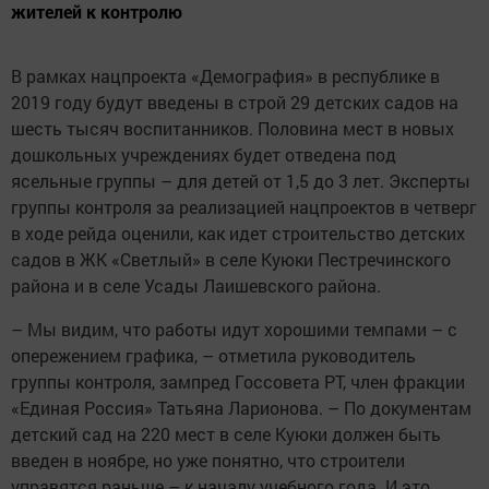
жителей к контролю
В рамках нацпроекта «Демография» в республике в
2019 году будут введены в строй 29 детских садов на
шесть тысяч воспитанников. Половина мест в новых
дошкольных учреждениях будет отведена под
ясельные группы – для детей от 1,5 до 3 лет. Эксперты
группы контроля за реализацией нацпроектов в четверг
в ходе рейда оценили, как идет строительство детских
садов в ЖК «Светлый» в селе Куюки Пестречинского
района и в селе Усады Лаишевского района.
– Мы видим, что работы идут хорошими темпами – с
опережением графика, – отметила руководитель
группы контроля, зампред Госсовета РТ, член фракции
«Единая Россия» Татьяна Ларионова. – По документам
детский сад на 220 мест в селе Куюки должен быть
введен в ноябре, но уже понятно, что строители
управятся раньше – к началу учебного года. И это