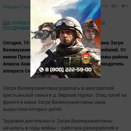
Марина Гнусарева,
19 июля 2019 - 14:42
1302
0
0
Сегодня, 19 июля, труженица тыла Файзуллина Загря
Валимухаметовна отмечает свой 90-летний юбилей. От
имени Президента РФ Владимира Путина, главы района
Алмаза Ахметшина юбиляра поздравил руководитель
аппарата Совета района Михаил Белов.
Загря Валимухаметовна родилась в многодетной
крестьянской семье в д. Верхний Нурлат. Отец погиб на
фронте и мама Загри Валимухаметовны одна
вырастила пятерых детей.
Трудовая деятельность Загри Валимухаметовны
началась в годы войны – работала разнорабочей в