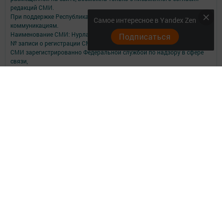
редакций СМИ.
При поддержке Республиканского агентства по печати и массовым
Самое интересное в Yandex Zen
коммуникациям.
Наименование СМИ: Нурлат-⁠информ
Подписаться
№ записи о регистрации СМИ, дата: ЭЛ № ФС 77 -⁠ 73782 от 05.10.2018
СМИ зарегистрированно Федеральной службой по надзору в сфере
связи,
информационных технологий и массовых коммуникаций
ФИО главного редактора: Мубаракшина Лилия Мирзазяновна
Адрес редакции: 423040, РФ, Республика Татарстан, Нурлатский р-н, г.
Нурлат, ул. К. Маркса, д. 1 Г
Телефон редакции: 8(84345) 2-36-13
E-mail редакции: redak@list.ru
nurlatweb@yandex.ru
Для сообщений о фактах коррупции: redak@list.ru ,
nurlatweb@yandex.ru
Учредитель СМИ: АО «ТАТМЕДИА»
Антикоррупционная политика
АО «ТАТМЕДИА» использует «cookie»
для персонализации сервисов и
удобства пользователей сайтом.
Использование «cookie» можно отменить в настройках браузера.
Политика конфиденциальности