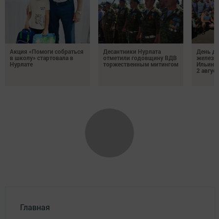
Акция «Помоги собраться
Десантники Нурлата
День де
в школу» стартовала в
отметили годовщину ВДВ
железн
Нурлате
торжественным митингом
Ильин 
2 авгус
Главная