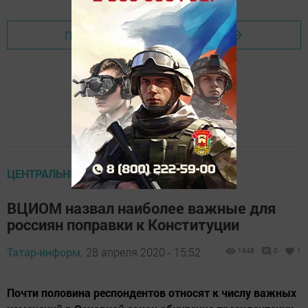
Перейти на страницу новости
ЦЕНТРАЛЬНЫЕ НОВОСТИ
ВЦИОМ назвал наиболее важные для
россиян поправки к Конституции
Татар-информ,
28 апреля 2020 - 15:52
1948
0
1
Почти половина респондентов относят к числу важных