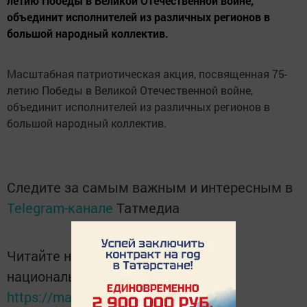
летию Победы в Великой Отечественной войне,
объединит исполнителей из различных регионов в
большой народный коллектив.
Масштабная патриотическая акция, посвященная 75-
летию Победы в Великой Отечественной войне,
объединит исполнителей из различных регионов в
большой народный коллектив.
Следите за самым важным и интересным в
Telegram-канале
Татмедиа
Читайте новости Татарстана в
национальном мессенджере MАХ:
https://max.ru/tatmedia