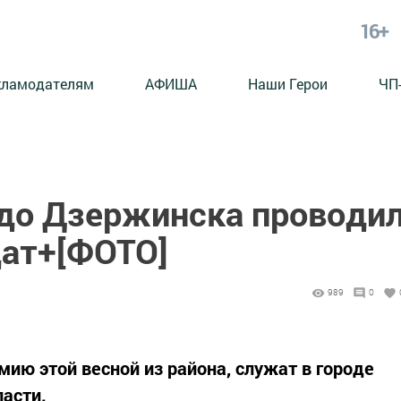
16+
кламодателям
АФИША
Наши Герои
ЧП
до Дзержинска проводи
дат+[ФОТО]
989
0
ию этой весной из района, служат в городе
асти.