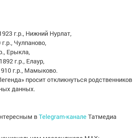
923 г.р., Нижний Нурлат,
г.р., Чулпаново,
р., Ерыкла,
92 г.р., Елаур,
910 г.р., Мамыково.
Легенда» просит откликнуться родственников
ных данных.
интересным в
Telegram-канале
Татмедиа