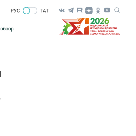
РУС
ТАТ
-обзор
л
0