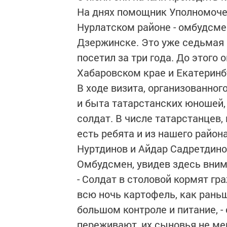
На днях помощник Уполномочен
Нурлатском районе - омбудсме
Дзержинске. Это уже седьмая 
посетил за три года. До этого
Хабаровском крае и Екатеринб
В ходе визита, организованног
и быта татарстанских юношей
солдат. В числе татарстанцев,
есть ребята и из нашего район
Нуртдинов и Айдар Садретдино
Омбудсмен, увидев здесь вним
- Солдат в столовой кормят гр
всю ночь картофель, как рань
большом контроле и питание, -
переживают, их сыновья не ме