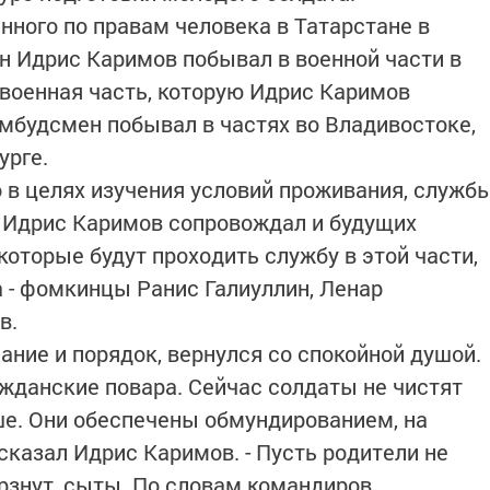
ного по правам человека в Татарстане в
н Идрис Каримов побывал в военной части в
военная часть, которую Идрис Каримов
 омбудсмен побывал в частях во Владивостоке,
урге.
о в целях изучения условий проживания, служб
, Идрис Каримов сопровождал и будущих
 которые будут проходить службу в этой части,
а - фомкинцы Ранис Галиуллин, Ленар
в.
ание и порядок, вернулся со спокойной душой.
ажданские повара. Сейчас солдаты не чистят
ше. Они обеспечены обмундированием, на
 сказал Идрис Каримов. - Пусть родители не
рзнут, сыты. По словам командиров,