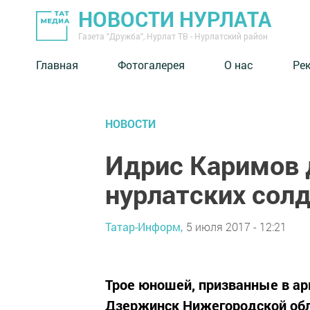
НОВОСТИ НУРЛАТА
Газета "Дружба", Нурлат ТВ - Нурлатский район
Главная
Фотогалерея
О нас
Ре
НОВОСТИ
Идрис Каримов 
нурлатских сол
Татар-Информ,
5 июля 2017 - 12:21
Трое юношей, призванные в арм
Дзержинск Нижегородской обл