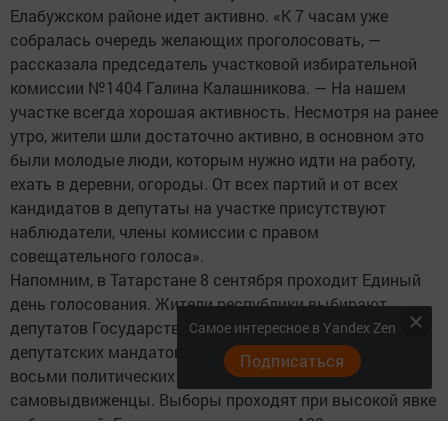
Елабужском районе идет активно. «К 7 часам уже
собралась очередь желающих проголосовать, —
рассказала председатель участковой избирательной
комиссии №1404 Галина Калашникова. — На нашем
участке всегда хорошая активность. Несмотря на ранее
утро, жители шли достаточно активно, в основном это
были молодые люди, которым нужно идти на работу,
ехать в деревни, огороды. От всех партий и от всех
кандидатов в депутаты на участке присутствуют
наблюдатели, члены комиссии с правом
совещательного голоса».
Напомним, в Татарстане 8 сентября проходит Единый
день голосования. Жители республики выбирают
депутатов Государственного Совета РТ. На 100
Самое интересное в Yandex Zen
депутатских мандатов претендуют 430 кандидатов от
Подписаться
восьми политических партий, а также кандидаты-
самовыдвиженцы. Выборы проходят при высокой явке
избирателей. Голосование освещают 103 региональных
и федеральных СМИ. За чистотой выборов следит