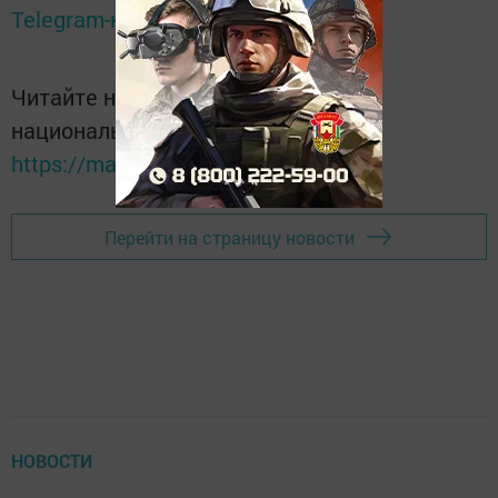
Telegram-канале
Татмедиа
Читайте новости Татарстана в
национальном мессенджере MАХ:
https://max.ru/tatmedia
Перейти на страницу новости
НОВОСТИ