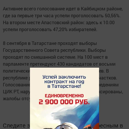
Активнее всего голосование идет в Кайбицком районе,
где за первые три часа успели проголосовать 50,56%.
На втором месте Апастовский район: здесь к 10.00
успели проголосовать 47,20% избирателей.
8 сентября в Татарстане проходят выборы
Государственного Совета республики. Выборы
проходят по смешанной системе. На 100 мест в
парламенте претендуют 430 кандидатов от восьми
политических партий либо самовыдвиженцев. В
республике работает 2811 избирательных участков.
Голосование проходит с 7:00 до 20:00. По сведениям
ЦИК РТ, нарушения в ходе выборов не зафиксированы,
жалобы отсутствуют.
Следите за самым важным и интересным в