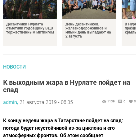
Десантники Нурлата
День десантников,
В Нурла
отметили годовщину ВДВ
железнодорожников и
праздни
торжественным митингом
Ильин день выпадают на
крылья
2 августа
НОВОСТИ
К выходным жара в Нурлате пойдет на
спад
admin,
21 августа 2019 - 08:35
1139
0
0
К концу недели жара в Татарстане пойдет на спад:
погода будет неустойчивой из-за циклона и его
атмосферных фронтов. Об этом сообщает