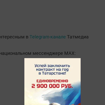
интересным в
Telegram-канале
Татмедиа
в национальном мессенджере MАХ: