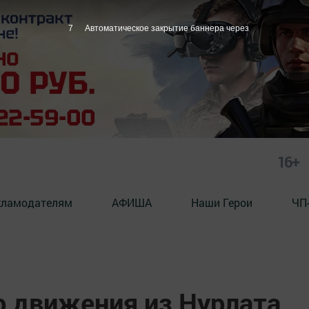
6
Автоматическое закрытие баннера через
16+
кламодателям
АФИША
Наши Герои
ЧП
 движения из Нурлата