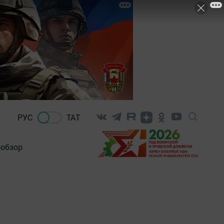
РУС
ТАТ
-обзор