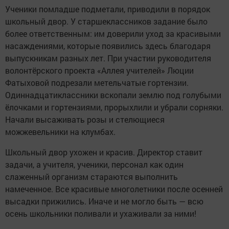
Ученики помладше подметали, приводили в порядок
школьный двор. У старшеклассников задание было
более ответственным: им доверили уход за красивыми
насаждениями, которые появились здесь благодаря
выпускникам разных лет. При участии руководителя
волонтёрского проекта «Аллея учителей» Люции
Фатыховой подрезали метельчатые гортензии.
Одиннадцатиклассники вскопали землю под голубыми
ёлочками и гортензиями, прорыхлили и убрали сорняки.
Начали высаживать розы и стелющиеся
можжевельники на клумбах.
Школьный двор ухожен и красив. Директор ставит
задачи, а учителя, ученики, персонал как один
слаженный организм стараются выполнить
намеченное. Все красивые многолетники после осенней
высадки прижились. Иначе и не могло быть — всю
осень школьники поливали и ухаживали за ними!