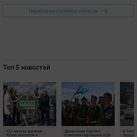
Перейти на страницу новости
Топ 5 новостей
122 жителя деревни
Десантники Нурлата
В Татар
Урняк получили в
отметили годовщину ВДВ
предуп