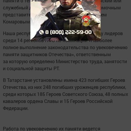
памяти о тех, кто погиб, выполняя свой воинский или
служебный долг. Проект инициирован полномочным
представителем Президента РФ в ПФО Игорем
Комаровым.
Наша республика неизменно входит в тройку лидеров
среди 14 регионов ПФО по номинации «Наиболее
полное выполнение законодательства по увековечению
памяти защитников Отечества», ответственным
за которую определено Министерство труда, занятости
и социальной защиты РТ.
В Татарстане установлены имена 423 погибших Героев
Отечества, из них 248 погибших уроженцев республики,
среди которых 185 Героев Советского Союза, 48 полных
кавалеров ордена Славы и 15 Героев Российской
Федерации.
Работа по увековечению их памяти ведется