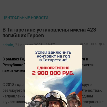
ЦЕНТРАЛЬНЫЕ НОВОСТИ
В Татарстане установлены имена 423
погибших Героев
admin,
21 апреля 2026 - 18:57
501
0
0
В рамках Года воинской и трудовой доблести в
Республике Татарстан особое внимание уделяется
памятно-мемориальным мероприятиям.
С 2018 года в Приволжском федеральном округе
реализуется общественный проект «Герои Отечества»,
направленный на поддержку защитников Родины
и участников героических событий, а также сохранение