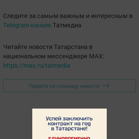
Следите за самым важным и интересным в
Telegram-канале
Татмедиа
Читайте новости Татарстана в
национальном мессенджере MАХ:
https://max.ru/tatmedia
Перейти на страницу новости