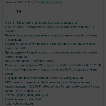
Телефон АО «ТАТМЕДИА»:
(843) 222 09 84
16+
© 2011 - 2026. Нурлат-⁠информ. Все права защищены.
© ТАТМЕДИА. Все материалы, размещенные на сайте, защищены
законом.
Перепечатка, воспроизведение и распространение в любом объеме
информации,
размещенной на сайте, возможна только с письменного согласия
редакций СМИ.
При поддержке Республиканского агентства по печати и массовым
коммуникациям.
Наименование СМИ: Нурлат-⁠информ
№ записи о регистрации СМИ, дата: ЭЛ № ФС 77 -⁠ 73782 от 05.10.2018
СМИ зарегистрированно Федеральной службой по надзору в сфере
связи,
информационных технологий и массовых коммуникаций
ФИО главного редактора: Мубаракшина Лилия Мирзазяновна
Адрес редакции: 423040, РФ, Республика Татарстан, Нурлатский р-н, г.
Нурлат, ул. К. Маркса, д. 1 Г
Телефон редакции: 8(84345) 2-36-13
E-mail редакции: redak@list.ru
nurlatweb@yandex.ru