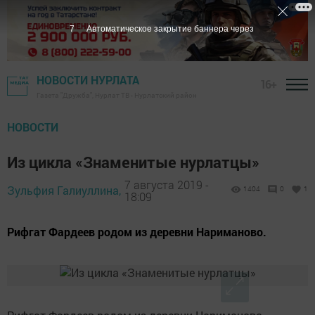
6
Автоматическое закрытие баннера через
НОВОСТИ НУРЛАТА
16+
Газета "Дружба", Нурлат ТВ - Нурлатский район
НОВОСТИ
Из цикла «Знаменитые нурлатцы»
7 августа 2019 -
Зульфия Галиуллина,
1404
0
1
18:09
Рифгат Фардеев родом из деревни Нариманово.