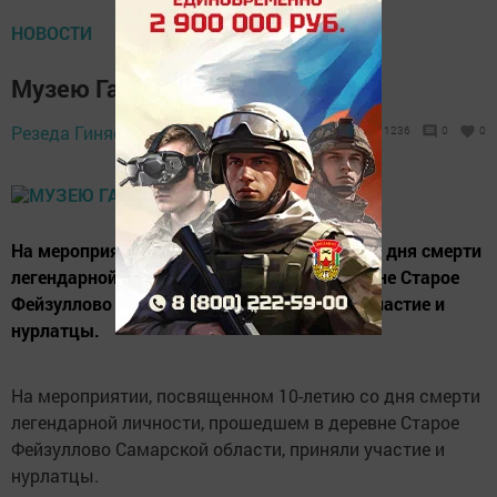
НОВОСТИ
Музею Гакиля Сагирова быть
Резеда Гиняева,
7 августа 2019 - 17:56
1236
0
0
На мероприятии, посвященном 10-летию со дня смерти
легендарной личности, прошедшем в деревне Старое
Фейзуллово Самарской области, приняли участие и
нурлатцы.
На мероприятии, посвященном 10-летию со дня смерти
легендарной личности, прошедшем в деревне Старое
Фейзуллово Самарской области, приняли участие и
нурлатцы.