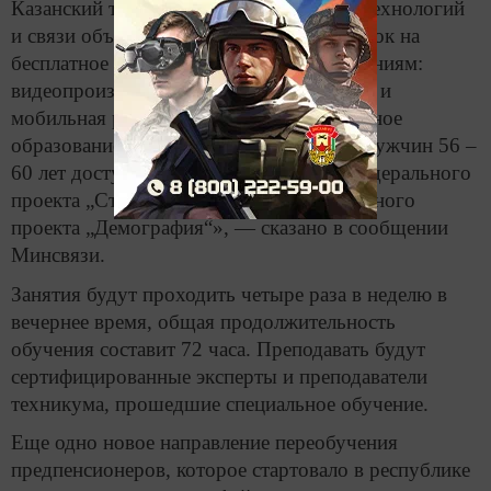
Казанский техникум информационных технологий
и связи объявляет очередной прием заявок на
бесплатное обучение по новым направлениям:
видеопроизводство, графический дизайн и
мобильная робототехника. Дополнительное
образование для женщин 51 – 55 лет и мужчин 56 –
60 лет доступно в рамках реализации федерального
проекта „Старшее поколение“ национального
проекта „Демография“», — сказано в сообщении
Минсвязи.
Занятия будут проходить четыре раза в неделю в
вечернее время, общая продолжительность
обучения составит 72 часа. Преподавать будут
сертифицированные эксперты и преподаватели
техникума, прошедшие специальное обучение.
Еще одно новое направление переобучения
предпенсионеров, которое стартовало в республике