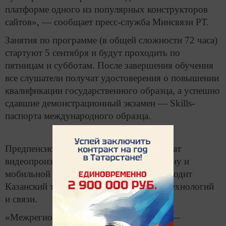
платформе одного из популярных конструкторов
сайтов», — сообщает пресс-служба Минсвязи РТ.
Занятия по программе (в общей сложности 72 часа)
стартуют 5 сентября и будут проходить по
пятницам и субботам. После завершения обучения
все слушатели получат удостоверения о повышении
квалификации государственного образца, а успешно
сдавшие демонстрационный экзамен — Skills-
паспорта международного образца.
Предпенсионеров Татарстана также обучат
видеопроизводству, графическому дизайну и
мобильной робототехнике. Занятия проводит
Казанский техникум информационных технологий
и связи.
«Межрегиональный центр компетенций —