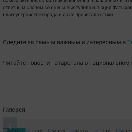
Самых активных участников конкурса в различных его н
ответным словом со сцены выступила и Люция Фатыхова,
благоустройстве города и даже прочитала стихи.
Следите за самым важным и интересным в
T
Читайте новости Татарстана в национально
Галерея
❮