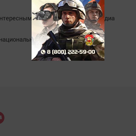
интересным в
Telegram-канале
Татмедиа
в национальном мессенджере MАХ: