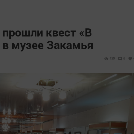
прошли квест «В
 в музее Закамья
435
0