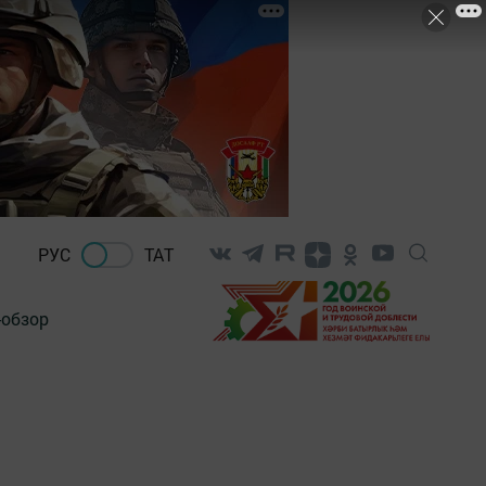
РУС
ТАТ
-обзор