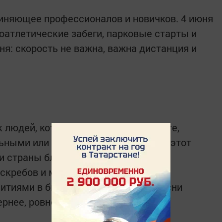
иняющее профессионалов и новичков. 4 июня
оатлетические забеги, парковые старты и
ня: скорость не важна, важна дистанция и
 людей, которые работают на высоте,
ьными или гусеничными кранами. В этот
 страны благодарят тех, без кого
кребов и мостов. Коллеги обычно
питиями в бытовках и пожеланиями «ни
вернее, ровного подъема).