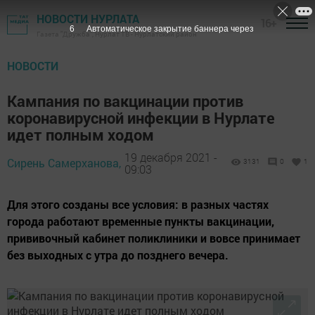
НОВОСТИ НУРЛАТА
16+
5
Автоматическое закрытие баннера через
Газета "Дружба", Нурлат ТВ - Нурлатский район
НОВОСТИ
Кампания по вакцинации против
коронавирусной инфекции в Нурлате
идет полным ходом
19 декабря 2021 -
Сирень Самерханова,
3131
0
1
09:03
Для этого созданы все условия: в разных частях
города работают временные пункты вакцинации,
прививочный кабинет поликлиники и вовсе принимает
без выходных с утра до позднего вечера.