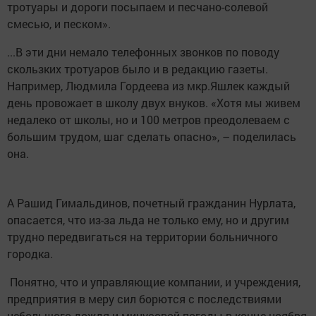
тротуары и дороги посыпаем и песчано-солевой
смесью, и песком».
...В эти дни немало телефонных звонков по поводу
скользких тротуаров было и в редакцию газеты.
Например, Людмила Гордеева из мкр.Яшлек каждый
день провожает в школу двух внуков. «Хотя мы живем
недалеко от школы, но и 100 метров преодолеваем с
большим трудом, шаг сделать опасно», – поделилась
она.
А Рашид Гимальдинов, почетный гражданин Нурлата,
опасается, что из-за льда не только ему, но и другим
трудно передвигаться на территории больничного
городка.
Понятно, что и управляющие компании, и учреждения,
предприятия в меру сил борются с последствиями
небольшого дождя и минусовой погоды в конце ноября