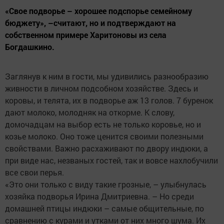
«Свое подворье – хорошее подспорье семейному
бюджету», –считают, но и подтверждают на
собственном примере Харитоновы из села
Богдашкино.
Заглянув к ним в гости, мы удивились разнообразию
живности в личном подсобном хозяйстве. Здесь и
коровы, и телята, их в подворье аж 13 голов. 7 буренок
дают молоко, молодняк на откорме. К слову,
домочадцам на выбор есть не только коровье, но и
козье молоко. Оно тоже ценится своими полезными
свойствами. Важно расхаживают по двору индюки, а
при виде нас, незваных гостей, так и вовсе нахлобучили
все свои перья.
«Это они только с виду такие грозные, – улыбнулась
хозяйка подворья Ирина Дмитриевна. – Но среди
домашней птицы индюки – самые общительные, по
сравнению с курами и утками от них много шума. Их