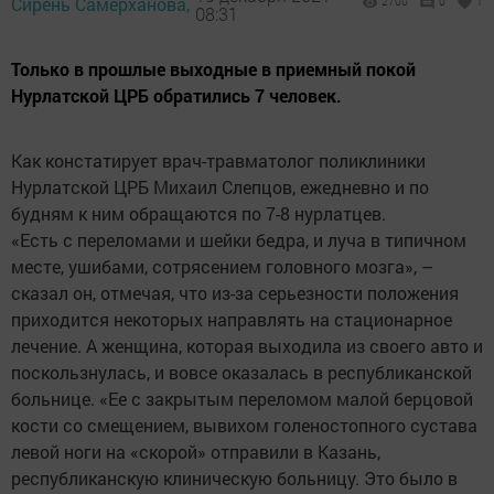
Сирень Самерханова,
2700
0
1
08:31
Только в прошлые выходные в приемный покой
Нурлатской ЦРБ обратились 7 человек.
Как констатирует врач-травматолог поликлиники
Нурлатской ЦРБ Михаил Слепцов, ежедневно и по
будням к ним обращаются по 7-8 нурлатцев.
«Есть с переломами и шейки бедра, и луча в типичном
месте, ушибами, сотрясением головного мозга», –
сказал он, отмечая, что из-за серьезности положения
приходится некоторых направлять на стационарное
лечение. А женщина, которая выходила из своего авто и
поскользнулась, и вовсе оказалась в республиканской
больнице. «Ее с закрытым переломом малой берцовой
кости со смещением, вывихом голеностопного сустава
левой ноги на «скорой» отправили в Казань,
республиканскую клиническую больницу. Это было в