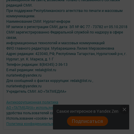
редакций СМИ.
При поддержке Республиканского агентства по печати и массовым
коммуникациям.
Наименование СМИ: Нурлат-⁠информ
№ записи о регистрации СМИ, дата: ЭЛ № ФС 77 -⁠ 73782 от 05.10.2018
СМИ зарегистрированно Федеральной службой по надзору в сфере
связи,
информационных технологий и массовых коммуникаций
ФИО главного редактора: Мубаракшина Лилия Мирзазяновна
Адрес редакции: 423040, РФ, Республика Татарстан, Нурлатский р-н, г.
Нурлат, ул. К. Маркса, д. 1 Г
Телефон редакции: 8(84345) 2-36-13
E-mail редакции: redak@list.ru
nurlatweb@yandex.ru
Для сообщений о фактах коррупции: redak@list.ru ,
nurlatweb@yandex.ru
Учредитель СМИ: АО «ТАТМЕДИА»
Антикоррупционная политика
АО «ТАТМЕДИА» использует «cookie»
для персонализации сервисов и
Самое интересное в Yandex Zen
удобства пользователей сайтом.
Использование «cookie» можно отменить в настройках браузера.
Подписаться
Политика конфиденциальности