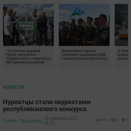
122 жителя деревни
Десантники Нурлата
В Татар
Урняк получили в
отметили годовщину ВДВ
предуп
подарок мост стоимостью
торжественным митингом
сильно
486 миллионов рублей
НОВОСТИ
Нурлатцы стали лауреатами
республиканского конкурса
18 декабря 2021 -
Гузель Садыкова,
3581
0
1
16:26