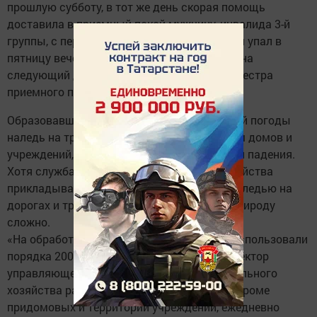
прошлую субботу, в тот же день скорая помощь
доставила в приемный покой мужчину, инвалида 3-й
группы, с переломом шейки бедра слева. Он упал в
пятницу вечером, «скорую» вызвал только на
следующий день», – сказала старшая медсестра
приемного покоя Зухра Галиуллина.
Образовавшаяся в результате неустойчивой погоды
наледь на тротуарах, подходах к подъездам домов и
учреждений, все чаще становится причиной падения.
Хотя служба жилищно-коммунального хозяйства
прикладывает немало усилий в борьбе с наледью на
дорогах и тротуарах, все равно победить природу
сложно.
«На обработку дорог и тротуаров мы уже использовали
порядка 200 тонн реагентов, – сказала директор
управляющей компании жилищно-коммунального
хозяйства района Ольга Суркова. – Везде, кроме
придомовых и территорий учреждений, ежедневно