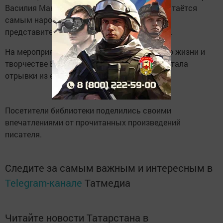
Василия Макаровича Шукшина. Он был и остаётся
самым народным из всех замечательных
представителей отечественной литературы.
На мероприятии библиотекарь рассказала о жизни и
творчестве Василия Шукшина, а также зачитала
отрывки из его рассказов.
Посетители библиотеки поделились своими
впечатлениями от прочитанных произведений
писателя.
Следите за самым важным и интересным в
Telegram-канале
Татмедиа
Читайте новости Татарстана в