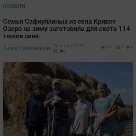
НОВОСТИ
Семья Сафиуллиных из села Кривое
Озеро на зиму заготовила для скота 114
тюков сена
28 июля 2024 -
Лилия Мубаракшина,
840
0
0
15:44