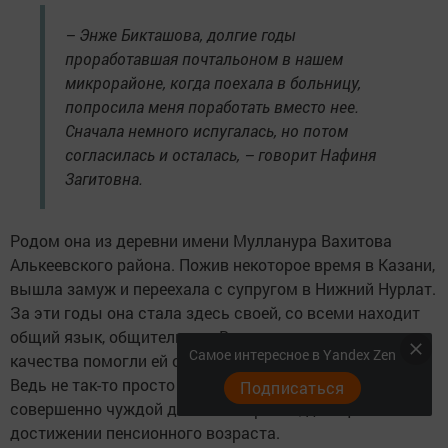
– Энже Бикташова, долгие годы
проработавшая почтальоном в нашем
микрорайоне, когда поехала в больницу,
попросила меня поработать вместо нее.
Сначала немного испугалась, но потом
согласилась и осталась, – говорит Нафиня
Загитовна.
Родом она из деревни имени Мулланура Вахитова
Алькеевского района. Пожив некоторое время в Казани,
вышла замуж и переехала с супругом в Нижний Нурлат.
За эти годы она стала здесь своей, со всеми находит
общий язык, общительная. Видимо, именно эти
Самое интересное в Yandex Zen
качества помогли ей освоиться и в новой профессии.
Ведь не так-то просто научиться тонкостям дела в
Подписаться
совершенно чуждой для тебя отрасли, да еще и по
достижении пенсионного возраста.