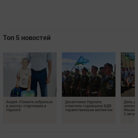
Топ 5 новостей
Акция «Помоги собраться
Десантники Нурлата
День де
в школу» стартовала в
отметили годовщину ВДВ
железн
Нурлате
торжественным митингом
Ильин 
2 авгус