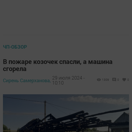
ЧП-ОБЗОР
В пожаре козочек спасли, а машина
сгорела
29 июля 2024 -
Сирень Самерханова,
1309
0
0
10:10