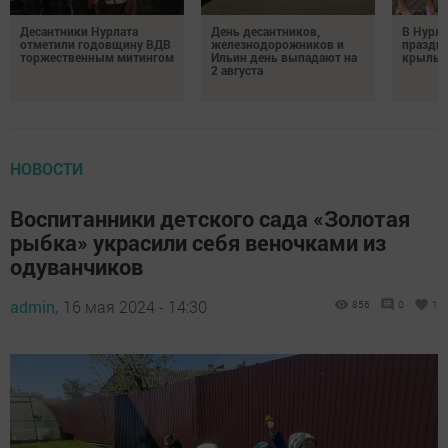
Десантники Нурлата
День десантников,
В Нурла
отметили годовщину ВДВ
железнодорожников и
праздни
торжественным митингом
Ильин день выпадают на
крылья
2 августа
НОВОСТИ
Воспитанники детского сада «Золотая
рыбка» украсили себя веночками из
одуванчиков
admin,
16 мая 2024 - 14:30
856
0
1