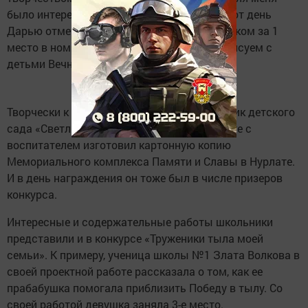
было интересным», – поделилась она. В этот день
Дарью отметили грамотой и ценным подарком за 1
место в номинации «Поделки» конкурса «Рисуем с
детьми Вечный огонь».
Творчески к конкурсу подошел и воспитанник детского
сада «Светлячок» Мурат Залялов. Он вместе с
воспитателем изготовил картонную копию
Мемориального комплекса Памяти и Славы в Нурлате.
И в день награждения он тоже был в числе призеров
конкурса.
Интересные и содержательные работы школьники
представили и в конкурсе «Труженики тыла моей
семьи». К примеру, ученица школы №1 Злата Волкова в
своей проектной работе рассказала о том, как ее
прабабушка помогала приблизить Победу в тылу. Со
своей работой девушка заняла 3-е место.