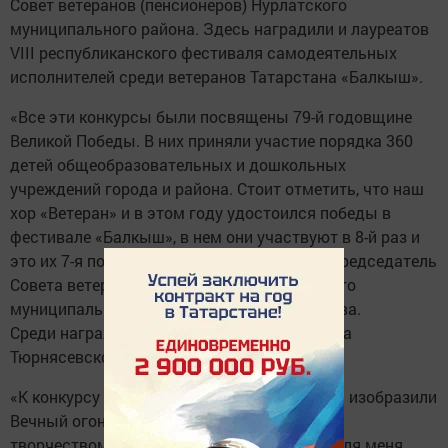
Совет ветеранов (пенсионеров) Нурлатского
муниципального района. Здесь наградили и лауреатов
VIII республиканского фестиваля самодеятельных
исполнителей среди ветеранов Татарстана «Балкыш».
«Все эти конкурсы были посвящены 79-й годовщине
Великой Победы. В них приняли участие порядка 360
детей общеобразовательных и дошкольных
учреждений города и района. Стоит отметить, что наш
хор «Ветеран» и в этом году удостоился победы в
фестивале «Балкыш», в нем они участвуют в 8-й раз и
это их 7-я по счету победа», – рассказала председатель
Совета ветеранов (пенсионеров) Нурлатского
муниципального района Разия Садретдинова.
Среди награжденных была ученица 6 класса
Тюрнясевской школы Дарья Лазарева.
«К конкурсу мы подготовили поделку, здесь изобразили
Вечный огонь. Я очень люблю заниматься
творчеством, поэтому участие в конкурсе для меня