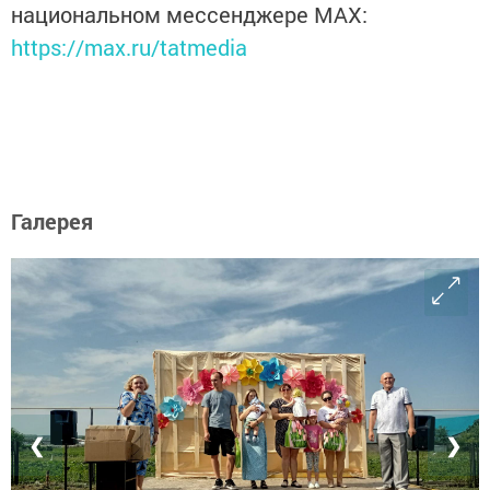
национальном мессенджере MАХ:
https://max.ru/tatmedia
Галерея
❮
❯