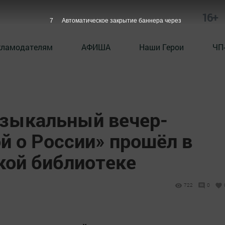
16+
5
Автоматическое закрытие баннера через
кламодателям
АФИША
Наши Герои
ЧП
зыкальный вечер-
й о России» прошёл в
ой библиотеке
722
0