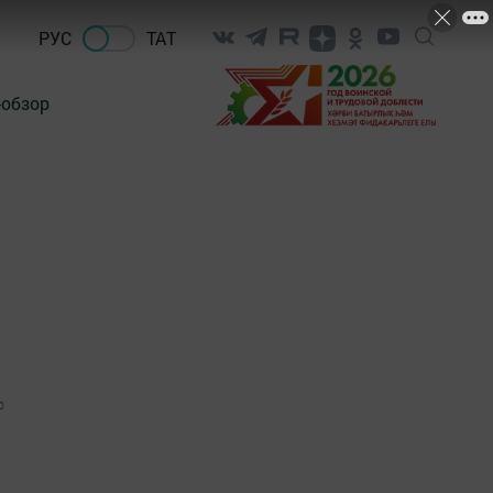
РУС
ТАТ
-обзор
0