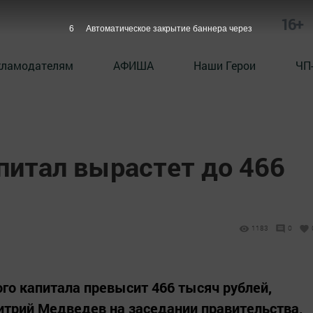
16+
5
Автоматическое закрытие баннера через
кламодателям
АФИША
Наши Герои
ЧП
питал вырастет до 466
1183
0
ого капитала превысит 466 тысяч рублей,
трий Медведев на заседании правительства,