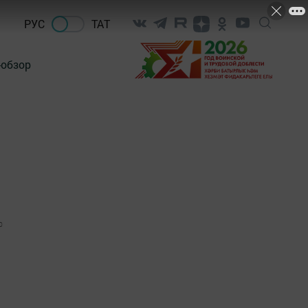
РУС
ТАТ
-обзор
0