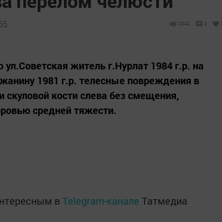
ва перелом челюсти
55
2042
0
 ул.Советская житель г.Нурлат 1984 г.р. на
ожанину 1981 г.р. телесные повреждения в
 скуловой кости слева без смещения,
оровью средней тяжести.
интересным в
Telegram-канале
Татмедиа