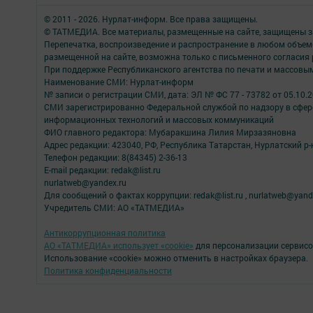
© 2011 - 2026. Нурлат-⁠информ. Все права защищены.
© ТАТМЕДИА. Все материалы, размещенные на сайте, защищены з
Перепечатка, воспроизведение и распространение в любом объе
размещенной на сайте, возможна только с письменного согласия
При поддержке Республиканского агентства по печати и массов
Наименование СМИ: Нурлат-⁠информ
№ записи о регистрации СМИ, дата: ЭЛ № ФС 77 -⁠ 73782 от 05.10.
СМИ зарегистрированно Федеральной службой по надзору в сфере
информационных технологий и массовых коммуникаций
ФИО главного редактора: Мубаракшина Лилия Мирзазяновна
Адрес редакции: 423040, РФ, Республика Татарстан, Нурлатский р-н, 
Телефон редакции: 8(84345) 2-36-13
E-mail редакции: redak@list.ru
nurlatweb@yandex.ru
Для сообщений о фактах коррупции: redak@list.ru , nurlatweb@yand
Учредитель СМИ: АО «ТАТМЕДИА»
Антикоррупционная политика
АО «ТАТМЕДИА» использует «cookie»
для персонализации сервисо
Использование «cookie» можно отменить в настройках браузера.
Политика конфиденциальности