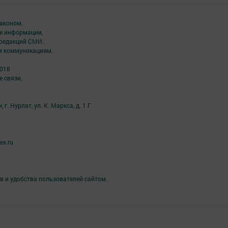
аконом.
ме информации,
 редакций СМИ.
ым коммуникациям.
2018
 связи,
г. Нурлат, ул. К. Маркса, д. 1 Г
ex.ru
в и удобства пользователей сайтом.