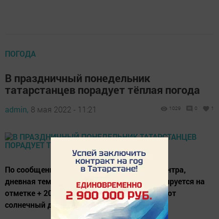
ПОГОДА
В праздничный понедельник
татарстанцев порадует тёплая погода
admin,
8 мая 2022 - 11:21
1029
0
1
По сообщению татарстанского Гидрометцентра,
дневная температура в день 9 мая прогнозируется на
отметке + 20 градусов, метеорологи обещают
солнечный день.