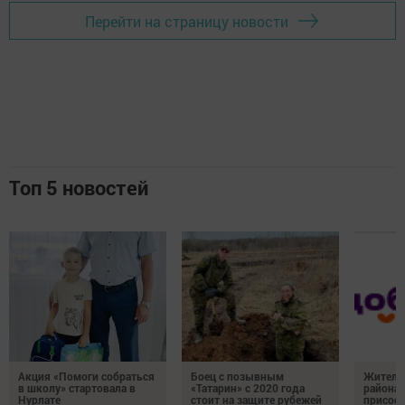
Перейти на страницу новости
Топ 5 новостей
Акция «Помоги собраться
Боец с позывным
Жителе
в школу» стартовала в
«Татарин» с 2020 года
района
Нурлате
стоит на защите рубежей
присоед