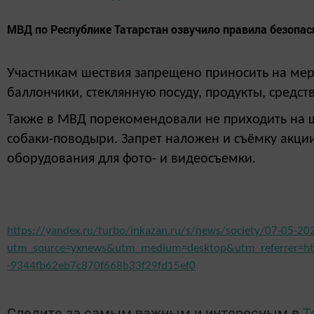
МВД по Республике Татарстан озвучило правила безопас
Участникам шествия запрещено приносить на мер
баллончики, стеклянную посуду, продукты, средст
Также в МВД порекомендовали не приходить на ше
собаки-поводыри. Запрет наложен и съёмку акции
оборудования для фото- и видеосъемки.
https://yandex.ru/turbo/inkazan.ru/s/news/society/07-05-20
utm_source=yxnews&utm_medium=desktop&utm_referrer=ht
-9344fb62eb7c870f668b33f29fd15ef0
Следите за самым важным и интересным в
T