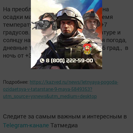
На преобладающей части Татарстана
осадки маловероятны. В ночное время
температуры на отметках от +2 до+7
градусов. На смену летней температуре и
солнцу на 10 мая придет дождливая погода,
дневные температуры от +11 до +16 град., в
ночь от +3 до +8 град.
Подробнее:
https://kazved.ru/news/letnyaya-pogoda-
ozidaetsya-v-tatarstane-9-maya-5849353?
utm_source=yxnews&utm_medium=desktop
Следите за самым важным и интересным в
Telegram-канале
Татмедиа