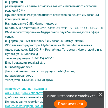
информации,
размещенной на сайте, возможна только с письменного согласия
редакций СМИ.
При поддержке Республиканского агентства по печати и массовым
коммуникациям.
Наименование СМИ: Нурлат-⁠информ
№ записи о регистрации СМИ, дата: ЭЛ № ФС 77 -⁠ 73782 от 05.10.2018
СМИ зарегистрированно Федеральной службой по надзору в сфере
связи,
информационных технологий и массовых коммуникаций
ФИО главного редактора: Мубаракшина Лилия Мирзазяновна
Адрес редакции: 423040, РФ, Республика Татарстан, Нурлатский р-н, г.
Нурлат, ул. К. Маркса, д. 1 Г
Телефон редакции: 8(84345) 2-36-13
E-mail редакции: redak@list.ru
nurlatweb@yandex.ru
Для сообщений о фактах коррупции: redak@list.ru ,
nurlatweb@yandex.ru
Учредитель СМИ: АО «ТАТМЕДИА»
Антикоррупционная политика
АО «ТАТМЕДИА» использует «cookie»
для персонализации сервисов и
Самое интересное в Yandex Zen
удобства пользователей сайтом.
Использование «cookie» можно отменить в настройках браузера.
Подписаться
Политика конфиденциальности