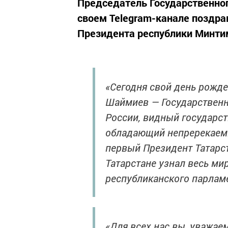
Председатель Государственно
своем Telegram-канале поздрав
Президента республики Минти
«Сегодня свой день рожд
Шаймиев — Государственн
России, видный государс
обладающий непререкаем
первый Президент Татарст
Татарстане узнал весь ми
республиканского парлам
«Для всех нас вы, уважа