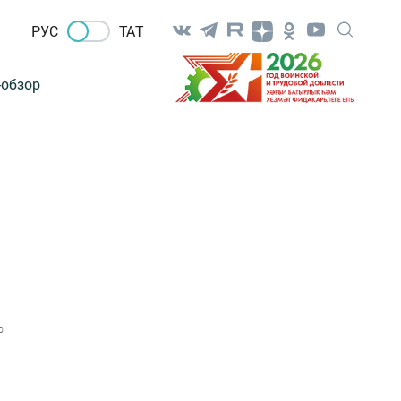
РУС
ТАТ
-обзор
0