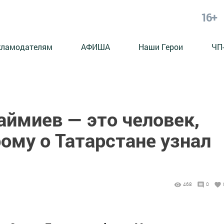
16+
кламодателям
АФИША
Наши Герои
ЧП
ймиев — это человек,
ому о Татарстане узнал
468
0