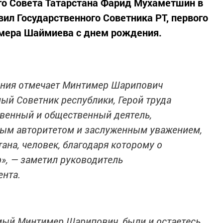
го Совета Татарстана Фарид Мухаметшин в
ил Государственного Советника РТ, первого
мера Шаймиева с днем рождения.
ения отмечает Минтимер Шарипович
ый Советник республики, Герой труда
твенный и общественный деятель,
ым авторитетом и заслуженным уважением,
ана, человек, благодаря которому о
р», — заметил руководитель
ента.
емый Минтимер Шарипович, были и остаетесь