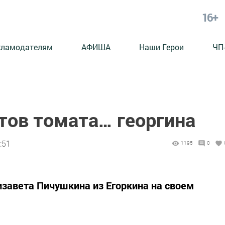
16+
кламодателям
АФИША
Наши Герои
ЧП
тов томата… георгина
:51
1195
0
изавета Пичушкина из Егоркина на своем