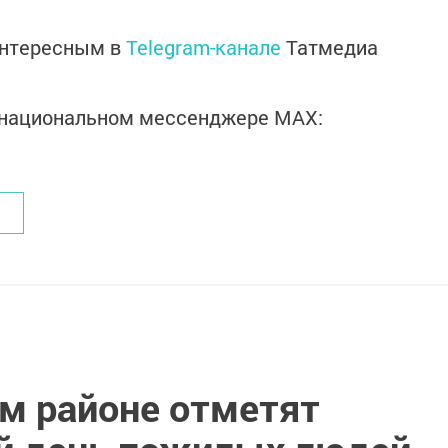
интересным в
Telegram-канале
Татмедиа
в национальном мессенджере MАХ:
ом районе отметят