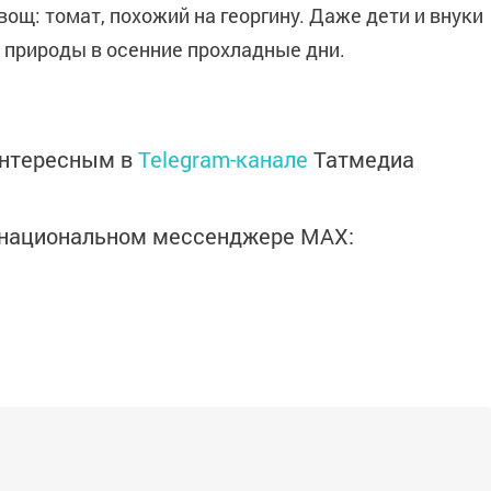
ощ: томат, похожий на георгину. Даже дети и внуки
а природы в осенние прохладные дни.
интересным в
Telegram-канале
Татмедиа
в национальном мессенджере MАХ: