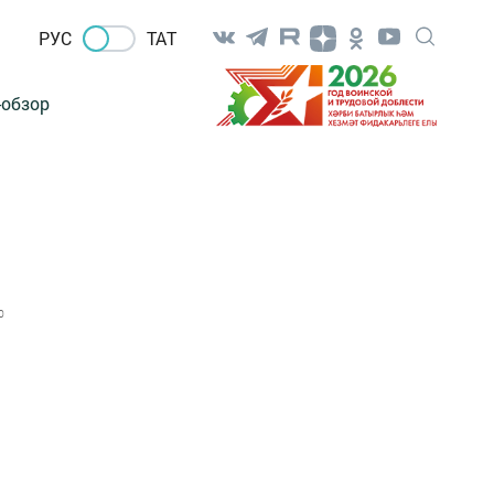
РУС
ТАТ
-обзор
0