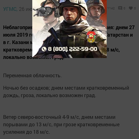
УГМС,
26 июля 2019 - 14:44
1142
0
0
Неблагоприятные метеорологические явления: днем 27
июля 2019 года на территории Республики Татарстан и
в г. Казани местами ожидается гроза с
кратковременным усилением ветра до 15-18 м/с,
локально возможен град.
Переменная облачность.
Ночью без осадков; днем местами кратковременный
дождь, гроза, локально возможен град.
Ветер северо-восточный 4-9 м/с, днем местами
порывами до 13 м/с, при грозе кратковременные
усиления до 18 м/с.