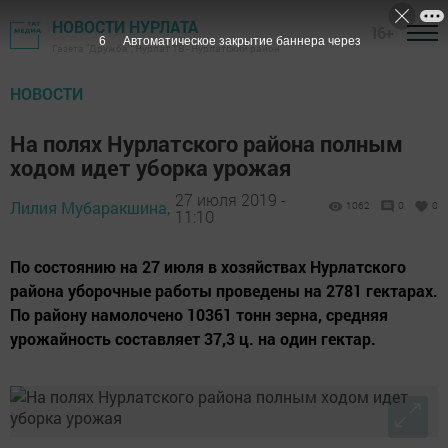
НОВОСТИ НУРЛАТА
16+
5
Автоматическое закрытие баннера через
Газета "Дружба", Нурлат ТВ - Нурлатский район
НОВОСТИ
На полях Нурлатского района полным
ходом идет уборка урожая
27 июля 2019 -
Лилия Мубаракшина,
1062
0
0
11:10
По состоянию на 27 июля в хозяйствах Нурлатского
района уборочные работы проведены на 2781 гектарах.
По району намолочено 10361 тонн зерна, средняя
урожайность составляет 37,3 ц. на один гектар.