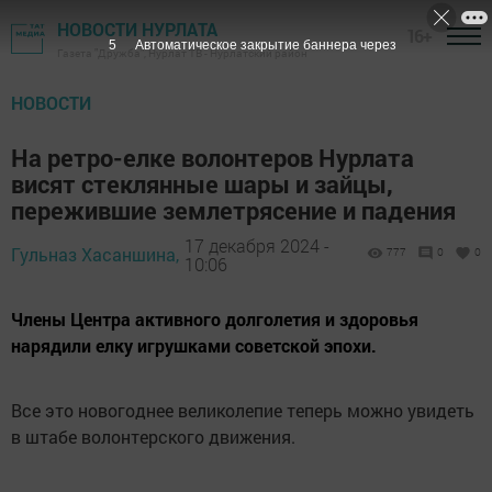
НОВОСТИ НУРЛАТА
16+
5
Автоматическое закрытие баннера через
Газета "Дружба", Нурлат ТВ - Нурлатский район
НОВОСТИ
На ретро-елке волонтеров Нурлата
висят стеклянные шары и зайцы,
пережившие землетрясение и падения
17 декабря 2024 -
Гульназ Хасаншина,
777
0
0
10:06
Члены Центра активного долголетия и здоровья
нарядили елку игрушками советской эпохи.
Все это новогоднее великолепие теперь можно увидеть
в штабе волонтерского движения.