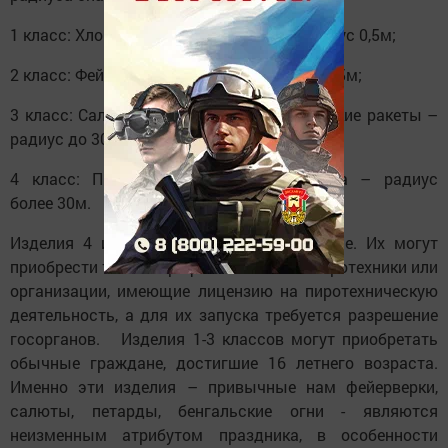
1 класс: Хлопушки, бенгальские огни - радиус 0,5м;
2 класс: Фейерверки, петарды – радиус до 5м;
3 класс: Салютные батареи, пиротехнические ракеты –
радиус до 30м;
4 класс: Профессиональная пиротехника – радиус
более 30м.
Изделия 4 и 5 классов – самые опасные. Их могут
приобрести только профессиональные пиротехники или
организации, имеющие лицензию на пиротехническую
деятельность, а для их запуска требуется разрешение
госорганов. Изделия 1-3 классов могут приобретать
обычные граждане, достигшие 16 летнего возраста.
Именно эти изделия – привычные нам фейерверки,
салюты, петарды, бенгальские огни - являются
неизменным атрибутом праздника, в особенности