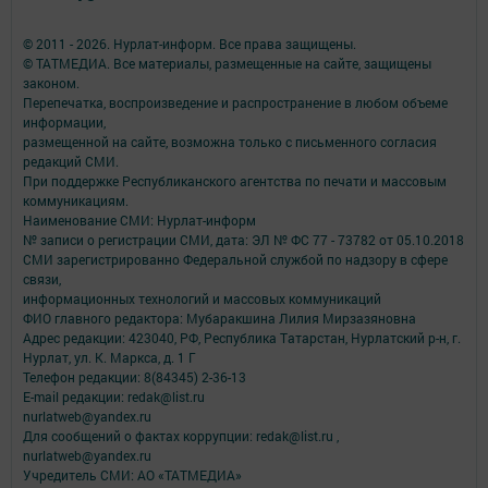
© 2011 - 2026. Нурлат-⁠информ. Все права защищены.
© ТАТМЕДИА. Все материалы, размещенные на сайте, защищены
законом.
Перепечатка, воспроизведение и распространение в любом объеме
информации,
размещенной на сайте, возможна только с письменного согласия
редакций СМИ.
При поддержке Республиканского агентства по печати и массовым
коммуникациям.
Наименование СМИ: Нурлат-⁠информ
№ записи о регистрации СМИ, дата: ЭЛ № ФС 77 -⁠ 73782 от 05.10.2018
СМИ зарегистрированно Федеральной службой по надзору в сфере
связи,
информационных технологий и массовых коммуникаций
ФИО главного редактора: Мубаракшина Лилия Мирзазяновна
Адрес редакции: 423040, РФ, Республика Татарстан, Нурлатский р-н, г.
Нурлат, ул. К. Маркса, д. 1 Г
Телефон редакции: 8(84345) 2-36-13
E-mail редакции: redak@list.ru
nurlatweb@yandex.ru
Для сообщений о фактах коррупции: redak@list.ru ,
nurlatweb@yandex.ru
Учредитель СМИ: АО «ТАТМЕДИА»