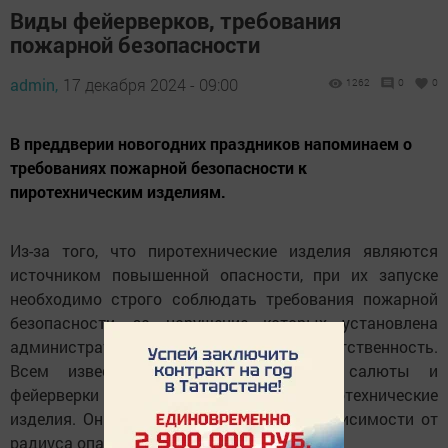
Виды фейерверков, требования
пожарной безопасности
admin,
17 декабря 2024 - 09:00
1262
0
0
В преддверии новогодних праздников напоминаем о
требованиях пожарной безопасности к
пиротехническим изделиям.
Из-за того, что пиротехнические изделия являются
источником повышенной опасности, при их запуске
необходимо строго соблюдать требования пожарной
безопасности, за нарушение которых установлена
административная и даже уголовная ответственность.
Всем известные хлопушки, петарды, салюты и
фейерверки носят общее название - пиротехнические
изделия. Они делятся на 5 классов в зависимости от
радиуса опасной зоны: