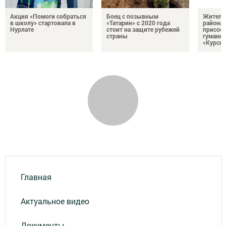
Акция «Помоги собраться
Боец с позывным
Жителе
в школу» стартовала в
«Татарин» с 2020 года
района
Нурлате
стоит на защите рубежей
присоед
страны
гумани
«Курск
Главная
Актуальное видео
Документы