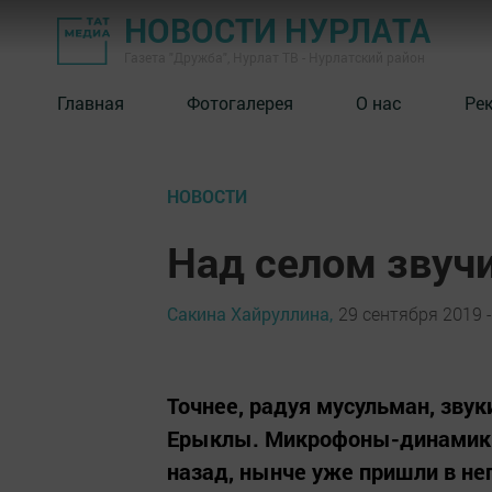
НОВОСТИ НУРЛАТА
Газета "Дружба", Нурлат ТВ - Нурлатский район
Главная
Фотогалерея
О нас
Ре
НОВОСТИ
Над селом звучи
Сакина Хайруллина,
29 сентября 2019 -
Точнее, радуя мусульман, звук
Ерыклы. Микрофоны-динамики,
назад, нынче уже пришли в не