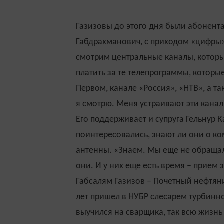
Газизовы до этого дня были абонента
Габдрахманович, с приходом «цифры»
смотрим центральные каналы, которы
платить за те телепрограммы, которы
Первом, канале «Россия», «НТВ», а так
я смотрю. Меня устраивают эти каналы
Его поддерживает и супруга Гельнур 
поинтересовались, знают ли они о к
антенны. «Знаем. Мы еще не обращали
они. И у них еще есть время – прием
Габсалям Газизов – Почетный нефтяник
лет пришел в НУБР слесарем турбинно
выучился на сварщика, так всю жизнь