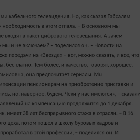
ми кабельного телевидения. Но, как сказал Габсалям
 необходимость в этом отпала. – В основном мы
е входят в пакет цифрового телевещания. А зачем
е мы и не включаем? – поделился он. – Новости на
же передачи на «Звезде» – вот, можно сказать, и все, что
, бесплатно. Тем более, и качество, говорят, хорошее.
Камиловна, она предпочитает сериалы. Мы
омпенсации пенсионерам на приобретение приставки и
сь, но, наверное, будем. Чеки у нас имеются», – сказал
 заявлений на компенсацию продолжится до 1 декабря.
, имеет 38 лет беспрерывного стажа в отрасли. – В 16
го цеха, потом пошел в школу буровых кадров и
 проработал в этой профессии, – поделился он. И