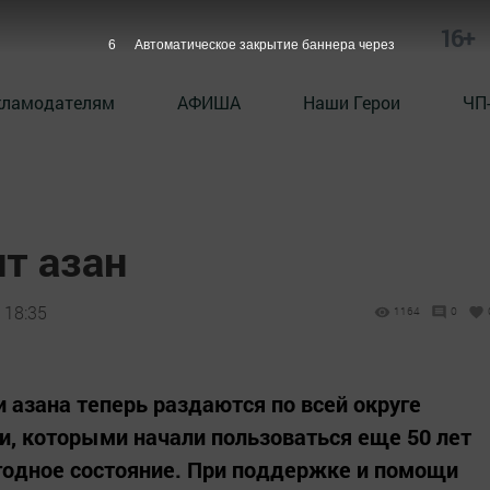
16+
5
Автоматическое закрытие баннера через
кламодателям
АФИША
Наши Герои
ЧП
т азан
 18:35
1164
0
и азана теперь раздаются по всей округе
 которыми начали пользоваться еще 50 лет
годное состояние. При поддержке и помощи