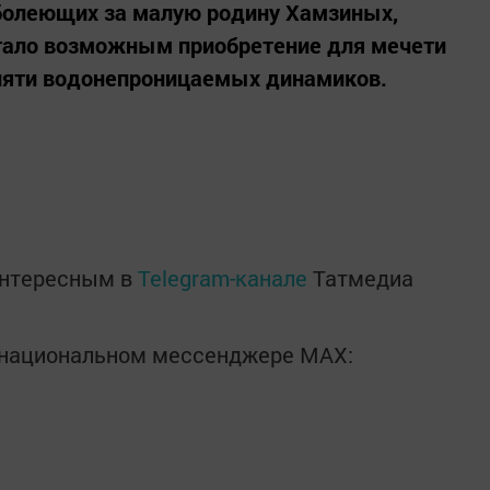
болеющих за малую родину Хамзиных,
тало возможным приобретение для мечети
 пяти водонепроницаемых динамиков.
интересным в
Telegram-канале
Татмедиа
в национальном мессенджере MАХ: