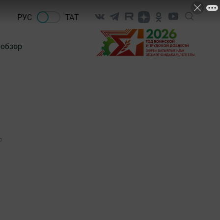
РУС
ТАТ
-обзор
0