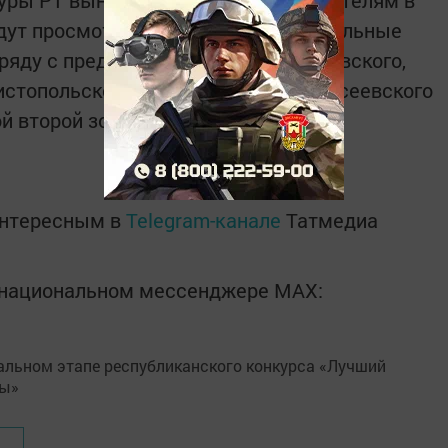
уры РТ вынесет решения по победителям в
удут просмотрены другие территориальные
ряду с представителями из Аксубаевского,
стопольского, Алькеевского и Алексеевского
й второй зоне.
интересным в
Telegram-канале
Татмедиа
в национальном мессенджере MАХ: