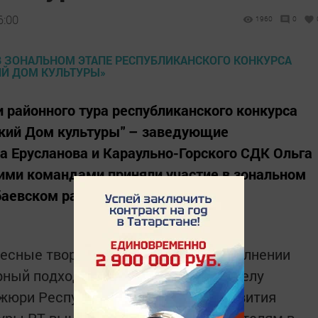
6:00
1960
0
и районного тура республиканского конкурса
ский Дом культуры" – заведующие
 Ерусланова и Караульно-Горского СДК Ольга
ими командами приняли участие в зональном
баевском районе.
ресные творческие находки при исполнении
рный подход к выступлению по разделу
жюри Республиканского центра развития