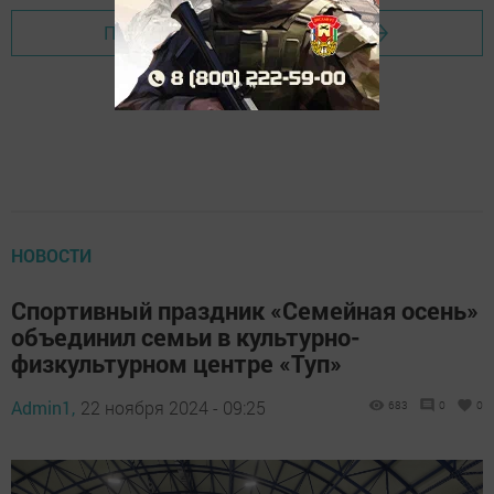
Перейти на страницу новости
НОВОСТИ
Спортивный праздник «Семейная осень»
объединил семьи в культурно-
физкультурном центре «Туп»
Admin1,
22 ноября 2024 - 09:25
683
0
0