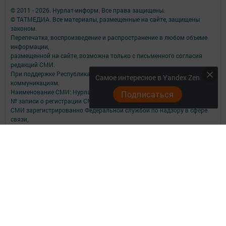
© 2011 - 2026. Нурлат-⁠информ. Все права защищены.
© ТАТМЕДИА. Все материалы, размещенные на сайте, защищены
законом.
Перепечатка, воспроизведение и распространение в любом объеме
информации,
размещенной на сайте, возможна только с письменного согласия
редакций СМИ.
При поддержке Республиканского агентства по печати и массовым
Самое интересное в Yandex Zen
коммуникациям.
Наименование СМИ: Нурлат-⁠информ
Подписаться
№ записи о регистрации СМИ, дата: ЭЛ № ФС 77 -⁠ 73782 от 05.10.2018
СМИ зарегистрированно Федеральной службой по надзору в сфере
связи,
информационных технологий и массовых коммуникаций
ФИО главного редактора: Мубаракшина Лилия Мирзазяновна
Адрес редакции: 423040, РФ, Республика Татарстан, Нурлатский р-н, г.
Нурлат, ул. К. Маркса, д. 1 Г
Телефон редакции: 8(84345) 2-36-13
E-mail редакции: redak@list.ru
nurlatweb@yandex.ru
Для сообщений о фактах коррупции: redak@list.ru ,
nurlatweb@yandex.ru
Учредитель СМИ: АО «ТАТМЕДИА»