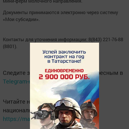
мини-ферм молочного направления.
Документы принимаются электронно через систему
«Мои субсидии».
Контакты для уточнения информации: 8(843) 221-76-88
(8801).
Следите за самым важным и интересным в
Telegram-канале
Татмедиа
Читайте новости Татарстана в
национальном мессенджере MАХ:
https://max.ru/tatmedia