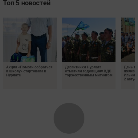
Топ 5 новостей
Акция «Помоги собраться
Десантники Нурлата
День де
в школу» стартовала в
отметили годовщину ВДВ
железн
Нурлате
торжественным митингом
Ильин 
2 авгус