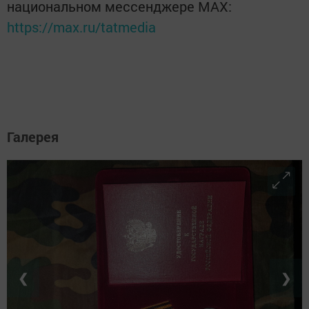
национальном мессенджере MАХ:
https://max.ru/tatmedia
Галерея
❮
❯