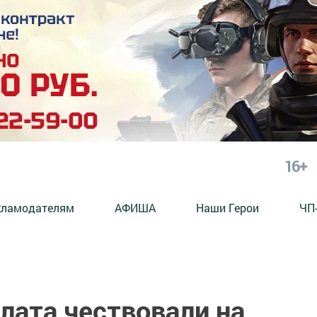
16+
кламодателям
АФИША
Наши Герои
ЧП
лата чествовали на