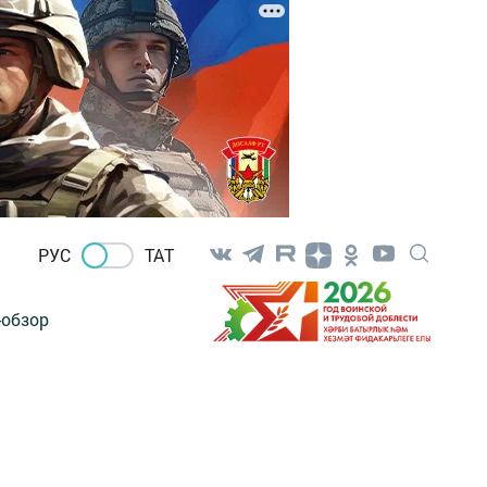
РУС
ТАТ
-обзор